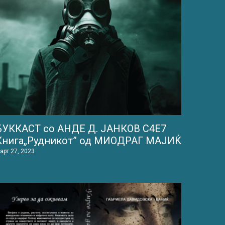
БУККАСТ со АНДЕ Д. ЈАНКОВ С4Е7
Книга„Рудникот” од МИОДРАГ МАJИЌ
арт 27, 2023