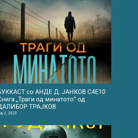
БУККАСТ со АНДЕ Д. ЈАНКОВ С4Е10
Книга „Траги од минатото” од
ДАЛИБОР ТРАЈКОВ
ај 2, 2023