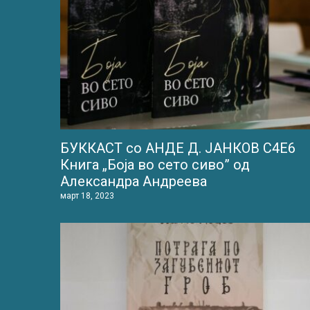
БУККАСТ со АНДЕ Д. ЈАНКОВ С4Е6
Книга „Боја во сето сиво” од
Александра Андреева
март 18, 2023