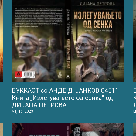
БУККАСТ со АНДЕ Д. ЈАНКОВ С4Е11
Книга „Излегувањето од сенка” од
ДИЈАНА ПЕТРОВА
мај 16, 2023
м