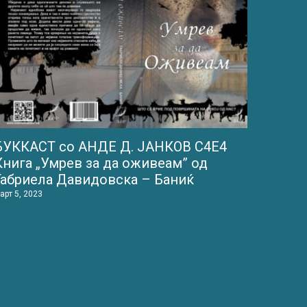
БУККАСТ со АНДЕ Д. ЈАНКОВ С4Е4
Книга „Умрев за да оживеам” од
Габриела Давидовска – Баниќ
арт 5, 2023