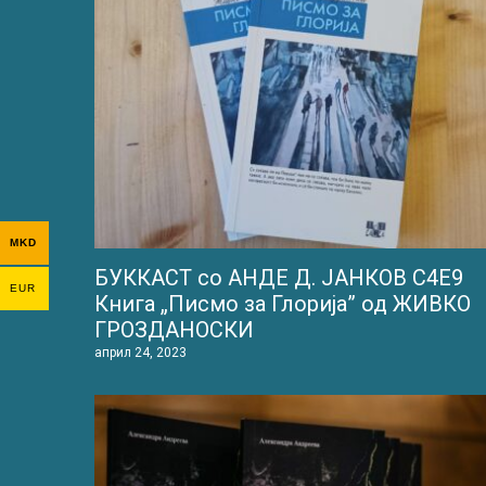
MKD
БУККАСТ со АНДЕ Д. ЈАНКОВ С4Е9
EUR
Книга „Писмо за Глорија” од ЖИВКО
ГРОЗДАНОСКИ
април 24, 2023