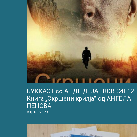
БУККАСТ со АНДЕ Д. ЈАНКОВ С4Е12
Книга „Скршени крилја” од АНГЕЛА
ПЕНОВА
мај 16, 2023