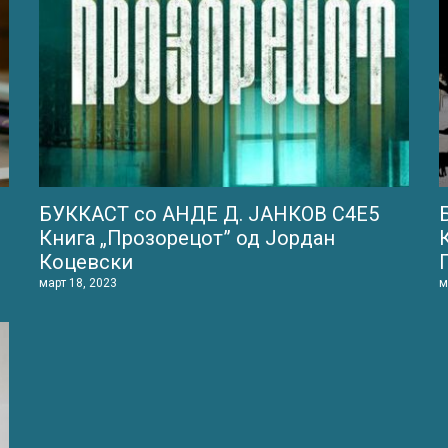
БУККАСТ со АНДЕ Д. ЈАНКОВ С4Е5
Книга „Прозорецот” од Јордан
Коцевски
март 18, 2023
м