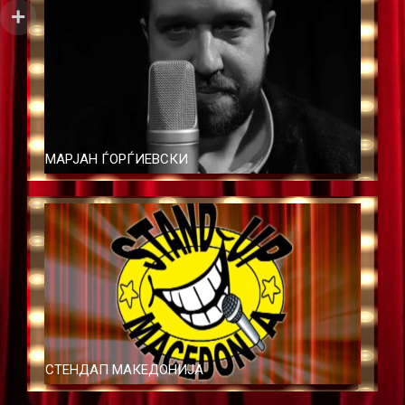
МАРЈАН ЃОРЃИЕВСКИ
СТЕНДАП МАКЕДОНИЈА