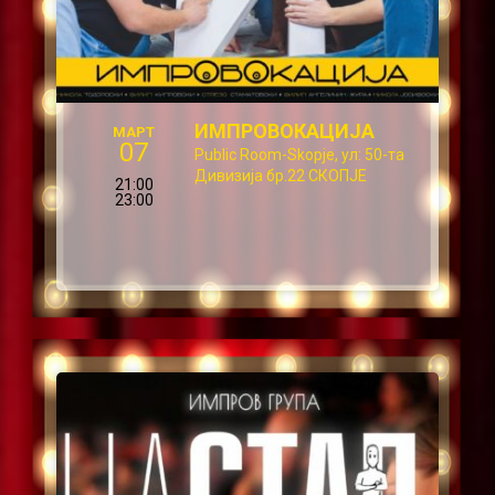
ИМПРОВОКАЦИЈА
МАРТ
07
Public Room-Skopje, ул: 50-та
Дивизија бр.22 СКОПЈЕ
21:00
23:00