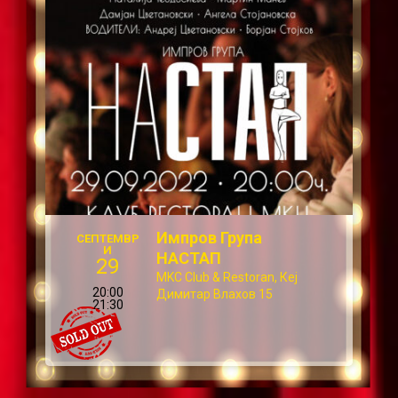
Импров Група
СЕПТЕМВР
И
НАСТАП
29
MKC Club & Restoran, Кеј
20:00
Димитар Влахов 15
21:30