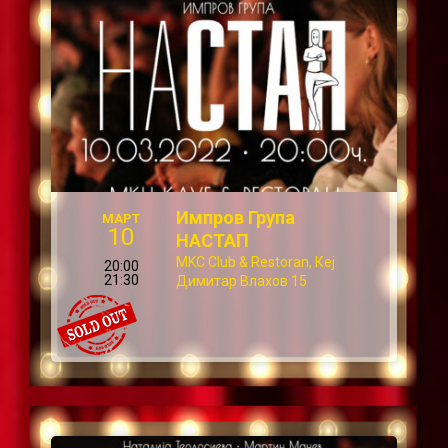
Импров Група
МАРТ
10
НАСТАП
MKC Club & Restoran, Кеј
20:00
21:30
Димитар Влахов 15