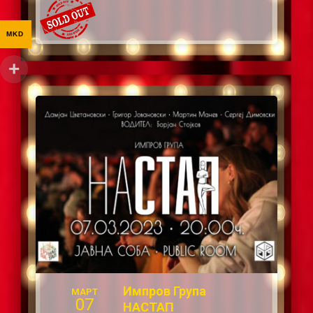
MKD
Импров Група
МАРТ
07
НАСТАП