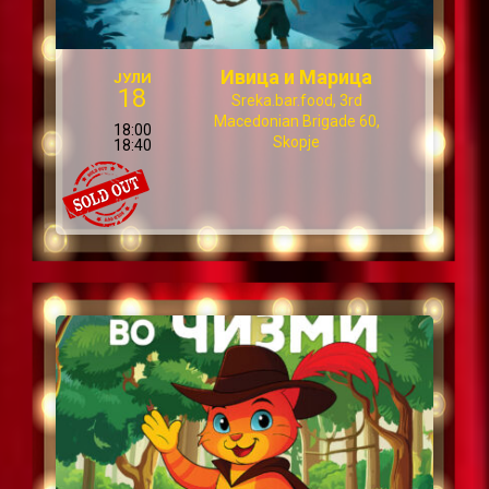
Ивица и Марица
ЈУЛИ
18
Sreka.bar.food, 3rd
Macedonian Brigade 60,
18:00
Skopje
18:40