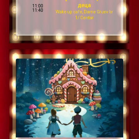
деца
11:00
11:40
Wake up cafe, Dame Gruev br
1/ Centar