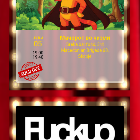
Мачорот во чизми
ЈУЛИ
05
Sreka.bar.food, 3rd
Macedonian Brigade 60,
19:00
Skopje
19:40