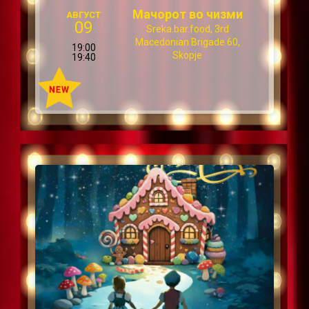
Мачорот во чизми
АВГУСТ
09
Sreka.bar.food, 3rd
Macedonian Brigade 60,
19:00
Skopje
19:40