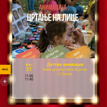
Детски анимации
МАЈ
31
Wake up cafe, Dame Gruev br
MKD
1/ Centar
11:00
11:40