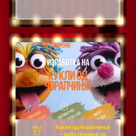
Кукли од чорапчиња
МАЈ
17
– работилница за