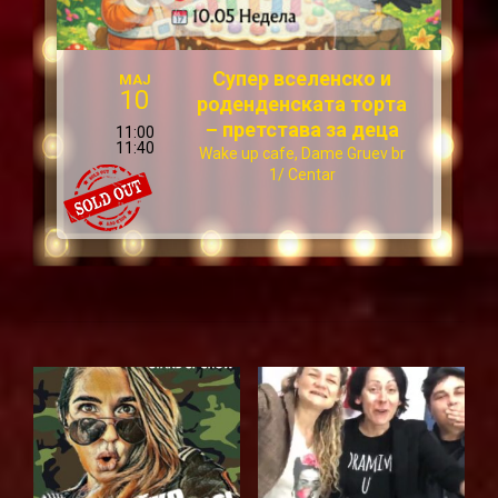
Супер вселенско и
МАЈ
10
роденденската торта
– претстава за деца
11:00
11:40
Wake up cafe, Dame Gruev br
1/ Centar