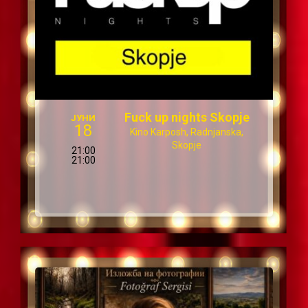
Fuck up nights Skopje
ЈУНИ
18
Kino Karposh, Radnjanska,
Skopje
21:00
21:00