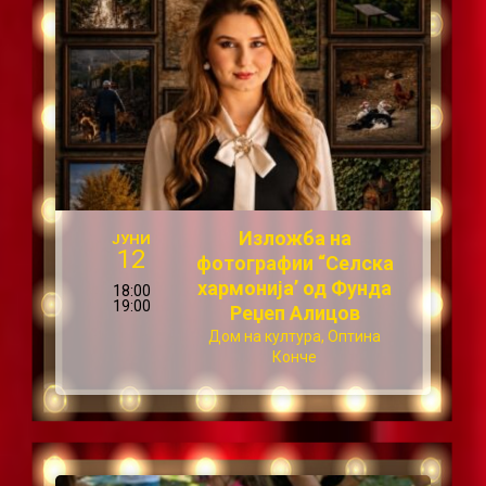
Изложба на
ЈУНИ
12
фотографии “Селска
хармонија’ од Фунда
18:00
19:00
Реџеп Алицов
Дом на култура, Оптина
Конче