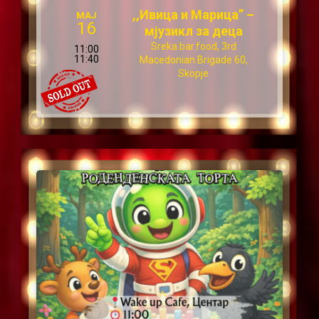
,,Ивица и Марица” –
МАЈ
16
мјузикл за деца
Sreka.bar.food, 3rd
11:00
11:40
Macedonian Brigade 60,
Skopje