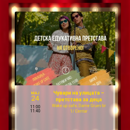
Чувари на улицата –
МАЈ
24
претстава за деца
Wake up cafe, Dame Gruev br
11:00
11:40
1/ Centar