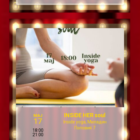
INSIDE HER soul
МАЈ
17
Inside yoga, Миладин
Поповиќ 7
18:00
21:00