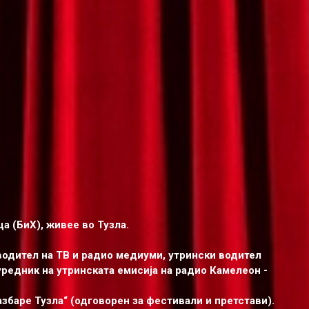
а (БиХ), живее во Тузла.
 водител на ТВ и радио медиуми, утрински водител
 уредник на утринската емисија на радио Камелеон -
збаре Тузла“ (одговорен за фестивали и претстави).