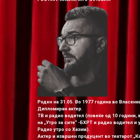
Роден на 31.05. Во 1977 година во Власениц
Дипломиран актер.
ТВ и радио водител (повеќе од 10 години,
на „Утро за сите“ -БХРТ и радио водител и
Радио утро со Хазим).
Актер и извршен продуцент во театарот „Ка