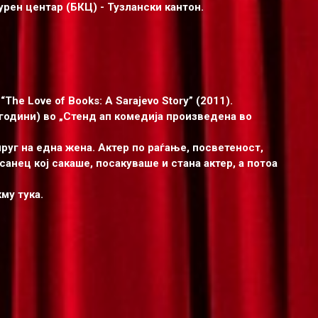
рен центар (БКЦ) - Тузлански кантон.
The Love of Books: A Sarajevo Story” (2011).
 години) во „Стенд ап комедија произведена во
руг на една жена. Актер по раѓање, посветеност,
анец кој сакаше, посакуваше и стана актер, а потоа
му тука.