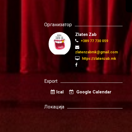
Организатор
Zlaten Zab
+389 77 730 059
zlatenzabmk@gmail.com
https://zlatenzab.mk
Export
Ical
Google Calendar
Локација