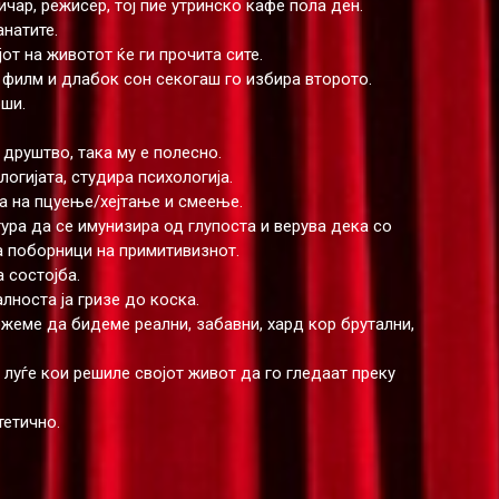
ичар, режисер, тој пие утринско кафе пола ден.
анатите.
јот на животот ќе ги прочита сите.
в филм и длабок сон секогаш го избира второто.
оши.
 друштво, така му е полесно.
огијата, студира психологија.
а на пцуење/хејтање и смеење.
ура да се имунизира од глупоста и верува дека со
а поборници на примитивизнот.
 состојба.
лноста ја гризе до коска.
ме да бидеме реални, забавни, хард кор брутални,
 луѓе кои решиле својот живот да го гледаат преку
тетично.