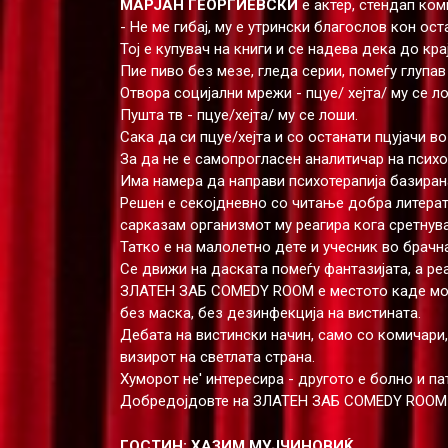
МАРЈАН ГЕОРГИЕВСКИ
е актер, стендап ком
- Не ме гибај, му е утрински благослов кон ост
Тој е купувач на книги и се надева дека до кра
Пие пиво без мезе, гледа серии, помеѓу глупа
Отвора социјални мрежи - пцуе/ хејта/ му се л
Пушта тв - пцуе/хејта/ му се лоши.
Сака да си пцуе/хејта и со останати пцујачи во
За да не е самопрогласен аналитичар на психол
Има намера да направи психотерапија базиран
Решен е секојдневно со читање добра литерат
сарказам организмот му реагира кога сретнув
Татко е на малолетно дете и учесник во брачна
Се движи на даската помеѓу фантазијата, а реа
ЗЛАТЕН ЗАБ COMEDY ROOM е местото каде може
без маска, без дезинфекција на вистината.
Дебата на вистински начин, само со комичари,
визирот на светлата страна.
Хуморот не' интересира - другото е болно и па
Добредојдовте на ЗЛАТЕН ЗАБ COMEDY ROOM
ГОСТИН:
ХАЗИМ МУЈЧИНОВИЌ