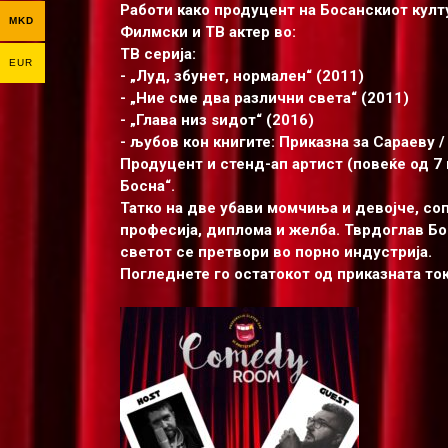
Работи како продуцент на Босанскиот култу
MKD
Филмски и ТВ актер во:
ТВ серија:
EUR
- „Луд, збунет, нормален“ (2011)
- „Ние сме два различни света“ (2011)
- „Глава низ ѕидот“ (2016)
- љубов кон книгите: Приказна за Сараеву / “
Продуцент и стенд-ап артист (повеќе од 7
Босна“.
Татко на две убави момчиња и девојче, соп
професија, диплома и желба. Тврдоглав Бос
светот се претвори во порно индустрија.
Погледнете го остатокот од приказната ток