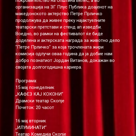
покровителство на Општина Велес, а во
организација на ЗГ Плус Публика доајенот на
македонското актерство Петре Прличко
продолжува да живее преку најактуелните
театарски претстави и стенд ап изведби.
Воедно, во рамки на фестивалот ќе биде
доделена и актерската награда за животно дело
"Петре Прличко" за која трочлената жири
комисија одлучи оваа година да ја добие нам
добро познатиот Јордан Витанов, докажан во
својата долгогодишна кариера.
Програма:
15 мај понеделник
„КАФЕЗ КАЈ КОКОНИ“
Драмски театар Скопје
Почеток: 20 часот
16 мај вторник
„ИЛУМИНАТИ“
Театар Комедија Скопје