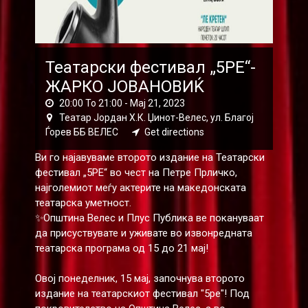
Театарски фестивал „5РЕ“-
ЖАРКО ЈОВАНОВИЌ
20:00 To 21:00 -
Мај 21, 2023
Театар Јордан Х.К. Џинот-Велес, ул. Благој
Ѓорев ББ ВЕЛЕС
Get directions
Ви го најавуваме второто издание на Театарски
фестивал „5РЕ“ во чест на Петре Прличко,
најголемиот меѓу актерите на македонската
театарска уметност.
✨Општина Велес и Плус Публика ве покануваат
да присуствувате и уживате во извонредната
театарска програма од 15 до 21 мај!
Овој понеделник, 15 мај, започнува второто
издание на театарскиот фестивал "5ре"! Под