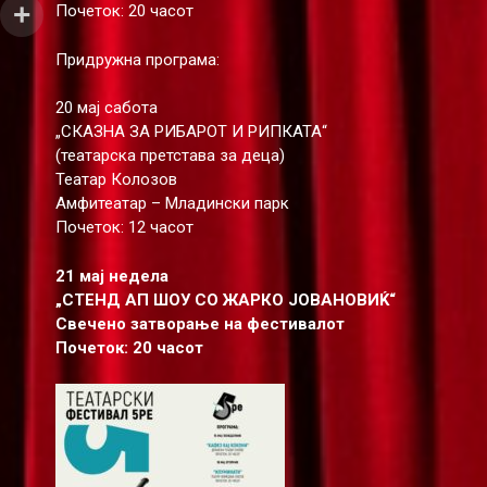
Почеток: 20 часот
Придружна програма:
20 мај сабота
„СКАЗНА ЗА РИБАРОТ И РИПКАТА“
(театарска претстава за деца)
Театар Колозов
Амфитеатар – Младински парк
Почеток: 12 часот
21 мај недела
„СТЕНД АП ШОУ СО ЖАРКО ЈОВАНОВИЌ“
Свечено затворање на фестивалот
Почеток: 20 часот