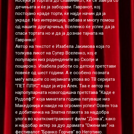
носејќи ја тортата до славиникот, ќе се заигра со
дечињата и ќе ја заборави. Гавранот, кој
постојано краде торти, ќе најде начин да ја
украде. Низ интеракција, забава и многу помош
од нашите другарчиња, Вселенко ќе успее да ја
спаси тортата но и да ја дознае тајната на
Гавранко!
Автор на текстот е Изабела Јакимова која го
толкува ликот на Супер Вселенко, кој е
популарен низ родендените во Скопје и
пошироко. Изабела работи со детски претстави
повеќе од шест години. А е особено позната
меѓу младите со нејзината улова во ТВ серијата
“ПЕТ ПЛУС” каде ја игра Алек. Таа е автор на
најпопуларната новогодишна претстава “Каде е
Рудолф?” која минатата година патуваше низ
Македонија и наиде на огромен успех! Освен тоа
е добитничка на Златна плакета за најдобра
улога во краткометражниот филм “Донка”, како
и најдобар актер за дуо драмата “Ожени ме” на
фестивалот “Бранко Ѓорчев” во Неготино.