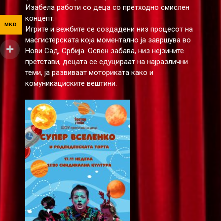
Изабела работи со деца со претходно смислен
концепт.
MKD
Игрите и вежбите се создадени низ процесот на
масгистерската која моментално ја завршува во
Нови Сад, Србија. Освен забава, низ нејзините
претстави, децата се едуцираат на најразлични
теми, ја развиваат моториката како и
комуникациските вештини.