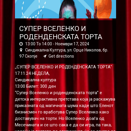
СУПЕР ВСЕЛЕНКО И
РОДЕНДЕНСКАТА ТОРТА
13:00 To 14:00 -
Ноември 17, 2024
Синдикална Култура, ул. Орце Николов, бр.
97 Скопје
Get directions
,,СУПЕР ВСЕЛЕНКО И РОДЕНДЕНСКАТА ТОРТА"
17.11.24 НЕДЕЛА,
Синдикална култура
13:00 Билет: 300 ден
“Супер Вселенко и роденденската торта” е
детска интерактивна претстава која ја раскажува
приказната од магичната шума каде што Еленот
бизнисмен го вработува Супер Вселенко како
доставувач на торти. Но Вселенко доаѓа од
Месечината и се што сака е да си игра, па така,