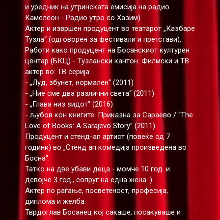
и уредник на утринската емисија на радио
Камелеон - Радио утро со Хазим).
Актер и извршен продуцент во театарот „Казбаре
Тузла“ (одговорен за фестивали и претстави).
Работи како продуцент на Босанскиот културен
центар (БКЦ) - Тузлански кантон. Филмски и ТВ
актер во: ТВ серија:
- „Луд, збунет, нормален“ (2011)
- „Ние сме два различни света“ (2011)
- „Глава низ ѕидот“ (2016)
- љубов кон книгите: Приказна за Сараево / “The
Love of Books: A Sarajevo Story” (2011).
Продуцент и стенд-ап артист (повеќе од 7
години) во „Стенд ап комедија произведена во
Босна“.
Татко на две убави деца - момче 10 год. и
девојче 3 год., сопруг на една жена :)
Актер по раѓање, посветеност, професија,
диплома и желба.
Тврдоглав Босанец кој сакаше, посакуваше и