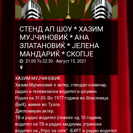
СТЕНД АП ШОУ * ХАЗИМ
МУЈЧИНОВИЌ * АНА
ЗЛАТАНОВИЌ * ЈЕЛЕНА
МАНДАРИЌ * СКОПЈЕ
21:00 To 22:30 -
Август 15, 2021
XАЗИМ МУЈЧИНОВИЌ
Хазим Мујчиновиќ е актер, стендап комичар,
радио и телевизиски водител и шоумен.
Роден на 31.05. Во 1977 година во Власеница
(БиХ), живее во Тузла.
Дипломиран актер.
ТВ и радио водител (повеќе од 10 години,
водител на ТВ и радио медиуми, утрински
водител на „Утро за сите“ -БХРТ и радио водител