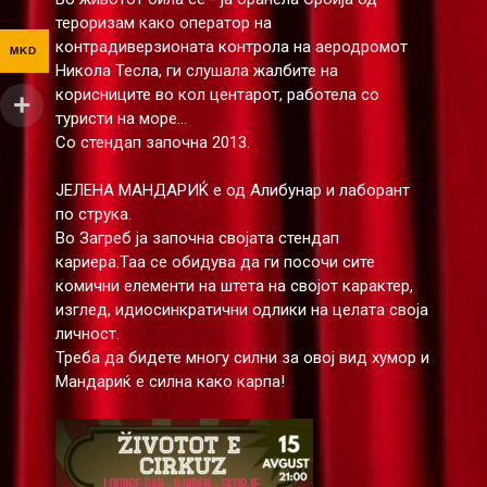
тероризам како оператор на
контрадиверзионата контрола на аеродромот
MKD
Никола Тесла, ги слушала жалбите на
корисниците во кол центарот, работела со
туристи на море...
Со стендап започна 2013.
ЈЕЛЕНА МАНДАРИЌ е од Алибунар и лаборант
по струка.
Во Загреб ја започна својата стендап
кариера.Таа се обидува да ги посочи сите
комични елементи на штета на својот карактер,
изглед, идиосинкратични одлики на целата своја
личност.
Треба да бидете многу силни за овој вид хумор и
Мандариќ е силна како карпа!