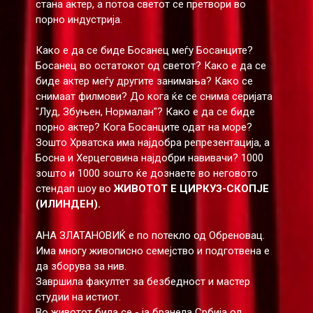
стана актер, а потоа светот се претвори во
порно индустрија.
Како е да се биде Босанец меѓу Босанците?
Босанец во остатокот од светот? Како е да се
биде актер меѓу другите занимања? Како се
снимаат филмови? До кога ќе се снима серијата
"Луд, Збуњен, Нормалан"? Како е да се биде
порно актер? Кога Босанците одат на море?
Зошто Хрватска има најдобра репрезентација, а
Босна и Херцеговина најдобри навивачи? 1000
зошто и 1000 зошто ќе дознаете во неговото
стендап шоу во
ЖИВОТОТ Е ЦИРКУЗ-СКОПЈЕ
(ИЛИНДЕН).
АНА ЗЛАТАНОВИЌ е по потекло од Обреновац.
Има многу живописно семејство и подготвена е
да зборува за нив.
Завршила факултет за безбедност и мастер
студии на истиот.
Во животот била се - ја бранела Србија од