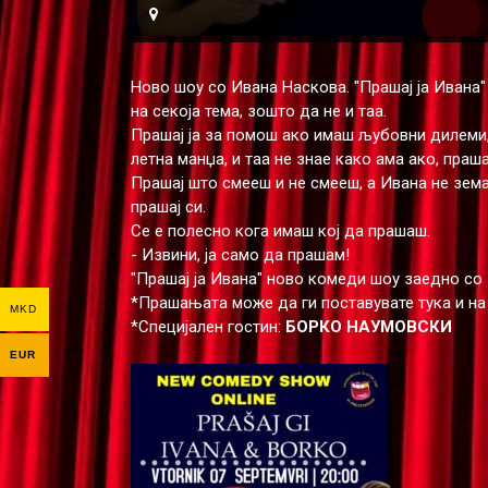
Ново шоу со Ивана Наскова. "Прашај ја Ивана"
на секоја тема, зошто да не и таа.
Прашај ја за помош ако имаш љубовни дилеми, 
летна манџа, и таа не знае како ама ако, прашај
Прашај што смееш и не смееш, а Ивана не зема
прашај си.
Се е полесно кога имаш кој да прашаш.
- Извини, ја само да прашам!
"Прашај ја Ивана" ново комеди шоу заедно со 
*Прашањата може да ги поставувате тука и на
MKD
*Специјален гостин:
БОРКО НАУМОВСКИ
EUR