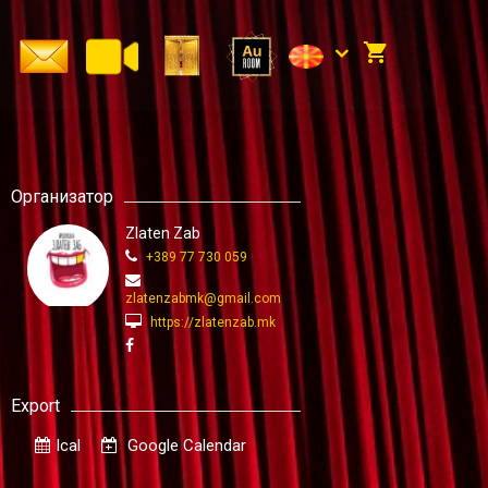
Организатор
Zlaten Zab
+389 77 730 059
zlatenzabmk@gmail.com
https://zlatenzab.mk
Export
Ical
Google Calendar