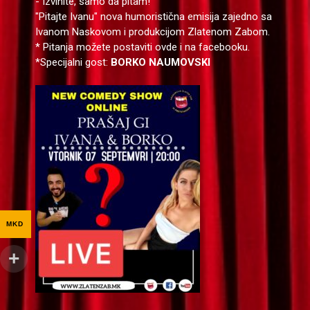
- Izvinite, samo da pitam!
"Pitajte Ivanu" nova humoristična emisija zajedno sa
Ivanom Naskovom i produkcijom Zlatenom Zabom.
* Pitanja možete postaviti ovde i na facebooku.
*Specijalni gost:
BORKO NAUMOVSKI
MKD