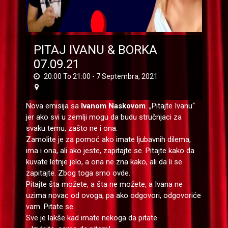
PITAJ IVANU & BORKA
07.09.21
20:00 To 21:00 -
7 Septembra, 2021
Nova emisija sa
Ivanom Naskovom
. „Pitajte Ivanu“
jer ako svi u zemlji mogu da budu stručnjaci za
svaku temu, zašto ne i ona.
Zamolite je za pomoć ako imate ljubavnih dilema,
ima i ona, ali ako jeste, zapitajte se. Pitajte kako da
kuvate letnje jelo, a ona ne zna kako, ali da li se
zapitajte. Zbog toga smo ovde.
Pitajte šta možete, a šta ne možete, a Ivana ne
uzima novac od ovoga, pa ako odgovori, odgovoriće
vam. Pitate se.
Sve je lakše kad imate nekoga da pitate.