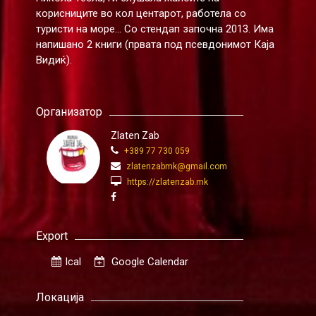
корисниците во кол центарот, работела со
туристи на море... Со стендап започна 2013. Има
напишано 2 книги (првата под псевдонимот Каја
Видиќ).
Организатор
Zlaten Zab
+389 77 730 059
zlatenzabmk@gmail.com
https://zlatenzab.mk
Export
Ical
Google Calendar
Локација