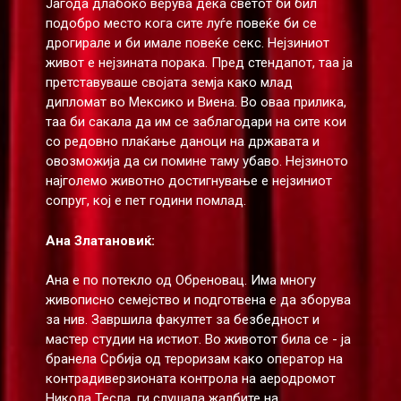
Јагода длабоко верува дека светот би бил
подобро место кога сите луѓе повеќе би се
дрогирале и би имале повеќе секс. Нејзиниот
живот е нејзината порака. Пред стендапот, таа ја
претставуваше својата земја како млад
дипломат во Мексико и Виена. Во оваа прилика,
таа би сакала да им се заблагодари на сите кои
со редовно плаќање даноци на државата и
овозможија да си помине таму убаво. Нејзиното
најголемо животно достигнување е нејзиниот
сопруг, кој е пет години помлад.
Ана Златановиќ:
Ана е по потекло од Обреновац. Има многу
живописно семејство и подготвена е да зборува
за нив. Завршила факултет за безбедност и
мастер студии на истиот. Во животот била се - ја
бранела Србија од тероризам како оператор на
контрадиверзионата контрола на аеродромот
Никола Тесла, ги слушала жалбите на