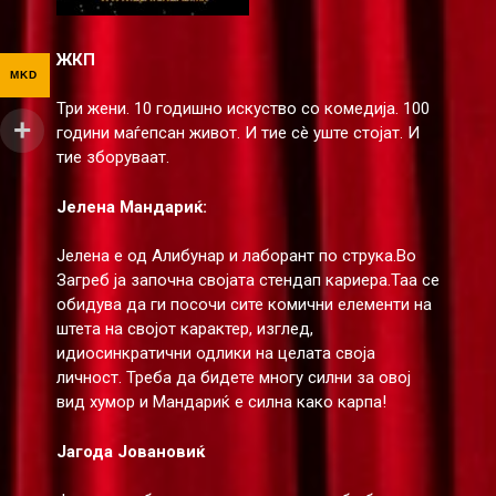
ЖКП
MKD
Три жени. 10 годишно искуство со комедија. 100
години маѓепсан живот. И тие сè уште стојат. И
тие зборуваат.
Јелена Мандариќ:
Јелена е од Алибунар и лаборант по струка.Во
Загреб ја започна својата стендап кариера.Таа се
обидува да ги посочи сите комични елементи на
штета на својот карактер, изглед,
идиосинкратични одлики на целата своја
личност. Треба да бидете многу силни за овој
вид хумор и Мандариќ е силна како карпа!
Јагода Јовановиќ