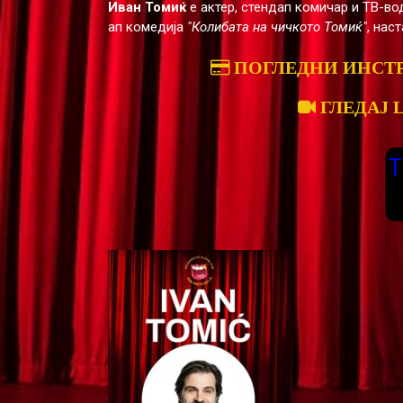
Иван Томиќ
е актер, стендап комичар и ТВ-вод
ап комедија
"Колибата на чичкото Томиќ"
, нас
ПОГЛЕДНИ ИНСТ
ГЛЕДАЈ 
T