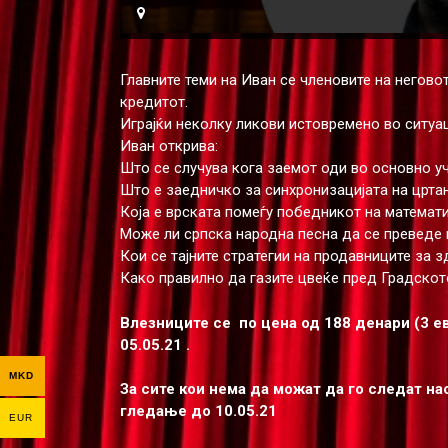
Главните теми на Иван се членовите на неговот
кредитот.
Играјќи неколку ликови истовремено во ситуац
Иван открива:
Што се случува кога заемот оди во основно у
Што е заедничко за синхронизацијата на црта
Која е врската помеѓу победникот на математи
Може ли српска народна песна да се преведе 
Кои се тајните стратегии на продавниците за з
Како правилно да газите цвеќе пред Градско
Влезниците се по цена од 188 денари (3 ев
05.05.21 .
MKD
За сите кои нема да можат да го следат на
гледање до 10.05.21
EUR