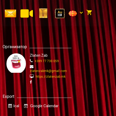
Организатор
Zlaten Zab
+389 77 730 059
zlatenzabmk@gmail.com
https://zlatenzab.mk
Export
Ical
Google Calendar