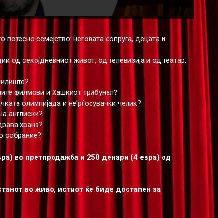
о потесно семејство: неговата сопруга, децата и
ии од секојдневниот живот, од телевизија и од театар,
чилиште?
ните филмови и Хашкиот трибунал?
чката олимпијада и не'рѓосувачки челик?
на англиски?
драва храна?
то собрание?
ра) во претпродажба и 250 денари (4 евра) од
станот во живо, истиот ќе биде достапен за