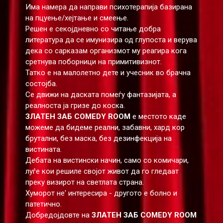
Има намера да направи психотерапија базирана
на пцуење/хејтање и смеење.
Решен е секојдневно со читање добра
литература да се имунизира од глупоста и верува
дека со сарказам организмот му реагира кога
сретнува поборници на примитивизнот.
Татко е на малолетно дете и учесник во брачна
состојба.
Се движи на даската помеѓу фантазијата, а
реалноста ја гризе до коска.
ЗЛАТЕН ЗАБ COMEDY ROOM
е местото каде
можеме да бидеме реални, забавни, хард кор
брутални, без маска, без дезинфекција на
вистината.
Дебата на вистински начин, само со комичари,
луѓе кои решиле својот живот да го гледаат
преку визирот на светлата страна.
Хуморот не' интересира - другото е болно и
патетично.
Добредојдовте на
ЗЛАТЕН ЗАБ COMEDY ROOM