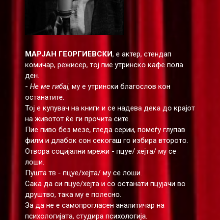
МАРЈАН ГЕОРГИЕВСКИ
, е актер, стендап
комичар, режисер, тој пие утринско кафе пола
ден.
-
Не ме гибај
, му е утрински благослов кон
останатите.
Тој е купувач на книги и се надева дека до крајот
на животот ќе ги прочита сите.
Пие пиво без мезе, гледа серии, помеѓу глупав
филм и длабок сон секогаш го избира второто.
Отвора социјални мрежи - пцуе/ хејта/ му се
лоши.
Пушта тв - пцуе/хејта/ му се лоши.
Сака да си пцуе/хејта и со останати пцујачи во
друштво, така му е полесно.
За да не е самопрогласен аналитичар на
психологијата, студира психологија.