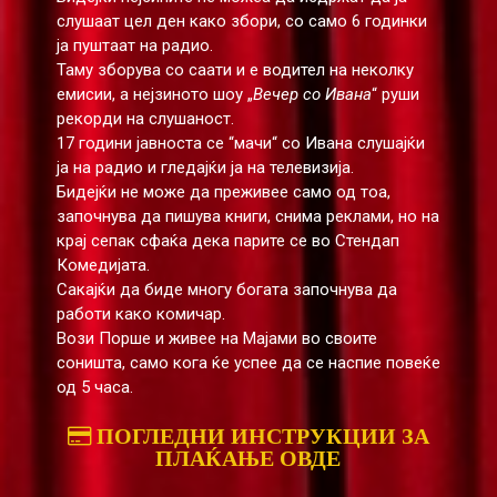
слушаат цел ден како збори, со само 6 годинки
ја пуштаат на радио.
Таму зборува со саати и е водител на неколку
емисии, а нејзиното шоу „
Вечер со Ивана
“ руши
рекорди на слушаност.
17 години јавноста се “мачи“ со Ивана слушајќи
ја на радио и гледајќи ја на телевизија.
Бидејќи не може да преживее само од тоа,
започнува да пишува книги, снима реклами, но на
крај сепак сфаќа дека парите се во Стендап
Комедијата.
Сакајќи да биде многу богата започнува да
работи како комичар.
Вози Порше и живее на Мајами во своите
соништа, само кога ќе успее да се наспие повеќе
од 5 часа.
ПОГЛЕДНИ ИНСТРУКЦИИ ЗА
ПЛАЌАЊЕ ОВДЕ