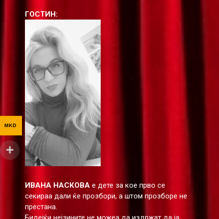
ГОСТИН:
MKD
ИВАНА НАСКОВА
е дете за кое прво се
секираа дали ќе прозбори, а штом прозборе не
престана.
Бидејќи нејзините не можеа да издржат да ја