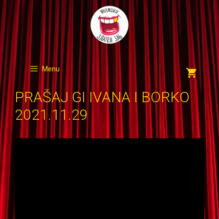
Skip
to
content
Menu
PRAŠAJ GI IVANA I BORKO
2021.11.29
Видео
плејер