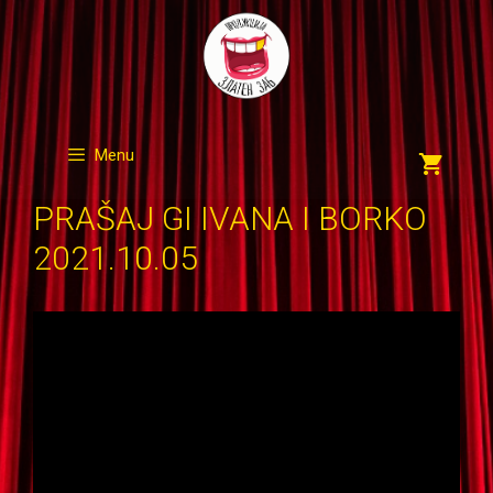
Skip
to
content
Menu
PRAŠAJ GI IVANA I BORKO
2021.10.05
Видео
плејер