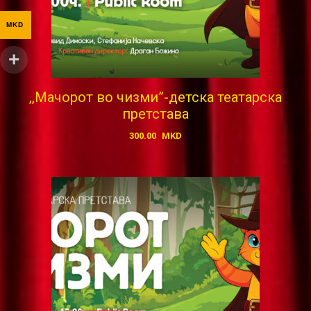
MKD
,,Мачорот во чизми”-детска театарска
претстава
300.00
MKD