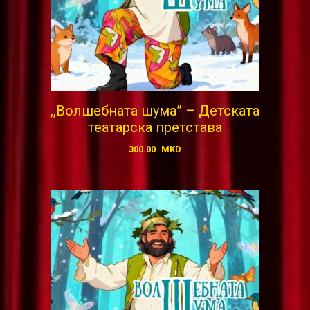
,,Волшебната шума” – Детската
театарска претстава
300.00
MKD