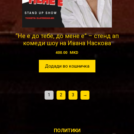
“Не е до тебе, до мене е” – стенд ап
комеди шоу на Ивана Наскова
400.00
MKD
Додади во кошничка
1
2
3
→
ПОЛИТИКИ