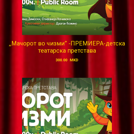
,,Мачорот во чизми” -ПРЕМИЕРА-детска
театарска претстава
300.00
MKD