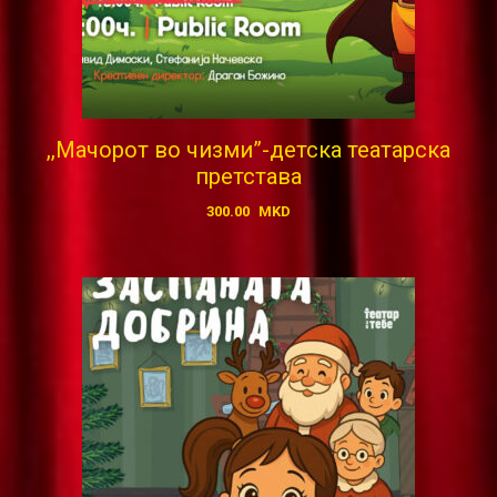
,,Мачорот во чизми”-детска театарска
претстава
300.00
MKD