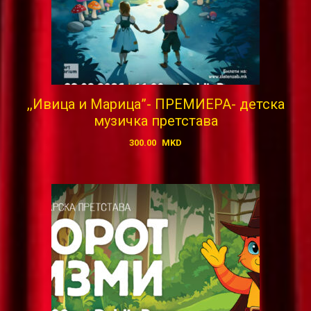
,,Ивица и Марица”- ПРЕМИЕРА- детска
музичка претстава
300.00
MKD