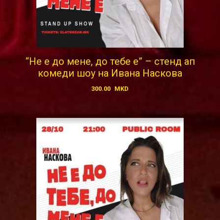
“Не е до мене, до тебе е” – стенд ап
комеди шоу на Ивана Наскова
300.00
MKD