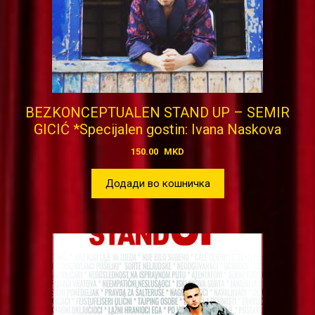
BEZKONCEPTUALEN STAND UP – SEMIR
GICIĆ *Specijalen gostin: Ivana Naskova
150.00
MKD
Додади во кошничка