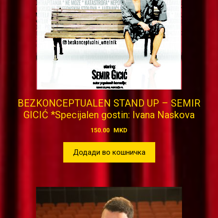
BEZKONCEPTUALEN STAND UP – SEMIR
GICIĆ *Specijalen gostin: Ivana Naskova
150.00
MKD
Додади во кошничка