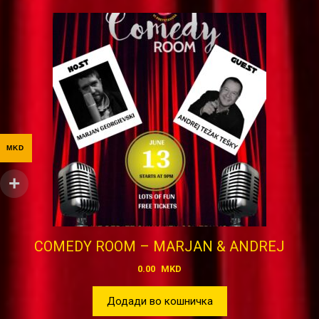
MKD
COMEDY ROOM – MARJAN & АNDREJ
0.00
MKD
Додади во кошничка