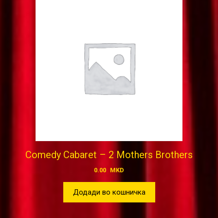
Comedy Cabaret – 2 Mothers Brothers
0.00
MKD
Додади во кошничка