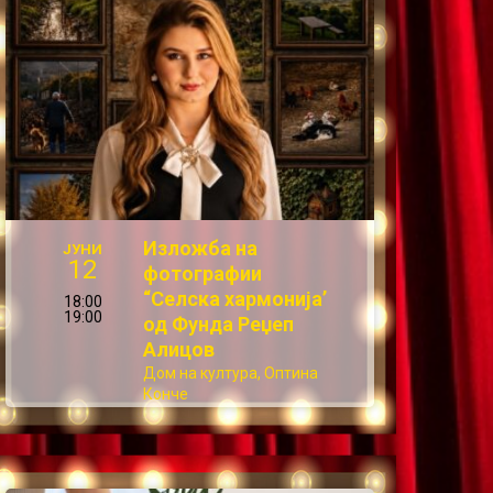
Изложба на
ЈУНИ
12
фотографии
“Селска хармонија’
18:00
19:00
од Фунда Реџеп
Алицов
Дом на култура, Оптина
Конче