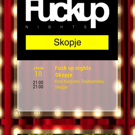
Fuck up nights
ЈУНИ
18
Skopje
Kino Karposh, Radnjanska,
21:00
21:00
Skopje