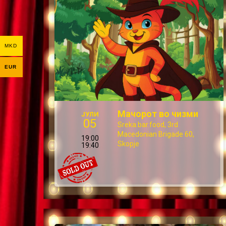
MKD
EUR
Мачорот во чизми
ЈУЛИ
05
Sreka.bar.food, 3rd
Macedonian Brigade 60,
19:00
Skopje
19:40