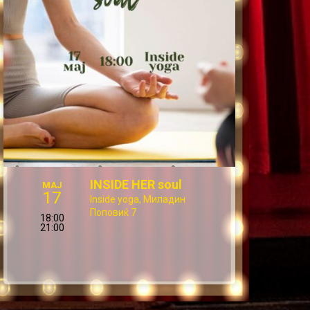
INSIDE HER soul
МАЈ
17
Inside yoga, Миладин
Поповиќ 7
18:00
21:00