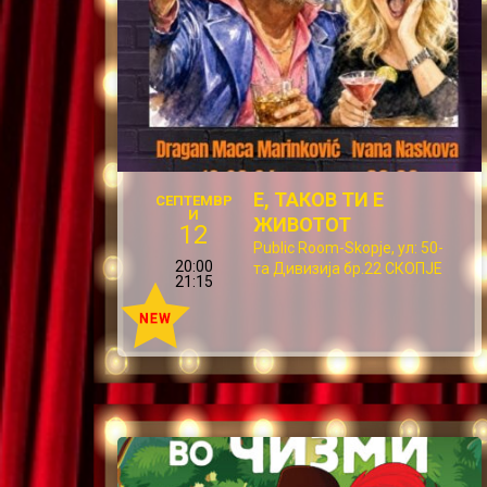
Е, ТАКОВ ТИ Е
СЕПТЕМВР
И
ЖИВОТОТ
12
Public Room-Skopje, ул: 50-
20:00
та Дивизија бр.22 СКОПЈЕ
21:15