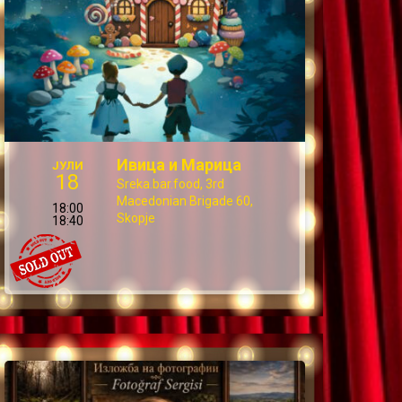
Ивица и Марица
ЈУЛИ
18
Sreka.bar.food, 3rd
Macedonian Brigade 60,
18:00
Skopje
18:40