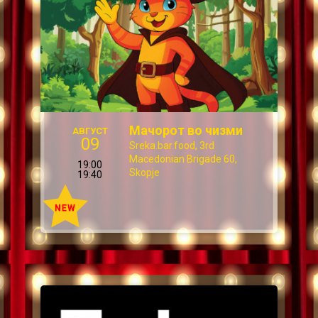
Мачорот во чизми
АВГУСТ
09
Sreka.bar.food, 3rd
Macedonian Brigade 60,
19:00
Skopje
19:40