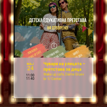
Чувари на улицата –
МАЈ
24
претстава за деца
Wake up cafe, Dame Gruev
11:00
11:40
br 1/ Centar