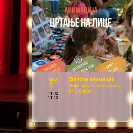
Детски анимации
МАЈ
31
Wake up cafe, Dame Gruev
br 1/ Centar
11:00
11:40