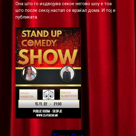
Она што го издвојува секое негово шоу е тоа
што после секој настап се враќал дома. И тој и
публиката.