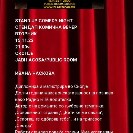
STAND UP COMEDY NIGHT
СТЕНДАП КОМИЧНА ВЕЧЕР
ВТОРНИК
15.11.22
21:00ч.
СКОПЈЕ
ЈАВН АСОБА/PUBLIC ROOM
ИВАНА НАСКОВА
Дипломира и магистрира во Скопје.
Долги години македонската јавност ја познава
како Радио и Тв водителка.
Автор е на романите со љубовна тематика:
„Совршениот странец", „Вети ќе ме сакаш",
„Секогаш те одбирав тебе" , и на трилерот
„Сестра".
Работи стендап повеќе години. Има успепешни