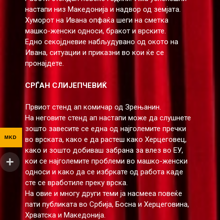
настапи низ Македонија и надвор од земјата.
Хуморот на Ивана опфаќа шеги на сметка
машко-женски односи, бракот и врските.
Едно секојдневие набљудувано од окото на
Ивана, ситуации и приказни во кои ќе се
пронајдете.
СРЃАН СЛИЈЕПЧЕВИЌ
Првиот стенд ап комичар од Зрењанин.
На неговите стенд ап настапи може да слушнете
зошто завесите се една од најголемите пречки
MKD
во врската, како е да растеш како Херцеговец,
како и зошто добиваш забрана за влез во ЕУ,
кои се најголемите проблеми во машко-женски
односи и како да се избркате од работа каде
сте се вработиле преку врска.
На овие и многу други теми ја насмееа повеќе
пати публиката во Србија, Босна и Херцеговина,
Хрватска и Македонија.