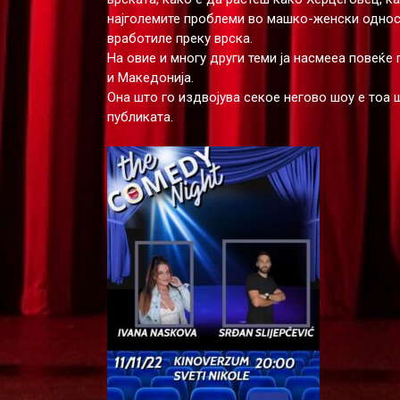
најголемите проблеми во машко-женски односи
вработиле преку врска.
На овие и многу други теми ја насмееа повеќе 
и Македонија.
Она што го издвојува секое негово шоу е тоа ш
публиката.