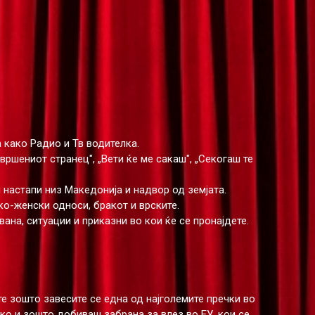
 како Радио и Тв водителка.
вршениот странец", „Вети ќе ме сакаш", „Секогаш те
 настапи низ Македонија и надвор од земјата.
о-женски односи, бракот и врските.
на, ситуации и приказни во кои ќе се пронајдете.
е зошто завесите се една од најголемите пречки во
ако и зошто добиваш забрана за влез во ЕУ, кои се