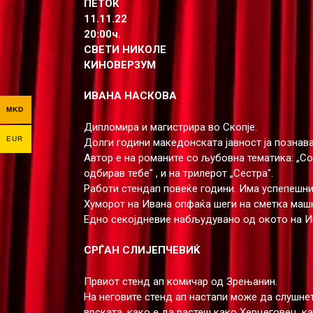
ПЕТОК
11.11.22
20:00ч.
СВЕТИ НИКОЛЕ
КИНОВЕРЗУМ
ИВАНА НАСКОВА
MKD
Дипломира и магистрира во Скопје.
EUR
Долги години македонската јавност ја познава
Автор е на романите со љубовна тематика: „Со
одбирав тебе" , и на трилерот „Сестра".
Работи стендап повеќе години. Има успепешни
Хуморот на Ивана опфаќа шеги на сметка машк
Едно секојдневие набљудувано од окото на Ива
СРЃАН СЛИЈЕПЧЕВИЌ
Првиот стенд ап комичар од Зрењанин.
На неговите стенд ап настапи може да слушнет
врската, како е да растеш како Херцеговец, к