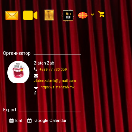
Организатор
Zlaten Zab
+389 77 730 059
zlatenzabmk@gmail.com
https://zlatenzab.mk
Export
Ical
Google Calendar