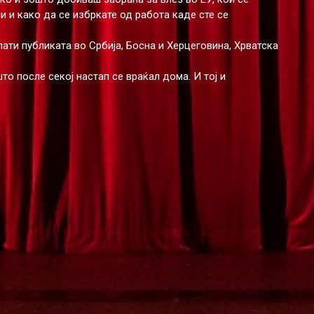
 и како да се избркате од работа каде сте се
пати публиката во Србија, Босна и Херцеговина, Хрватска
то после секој настап се враќал дома. И тој и