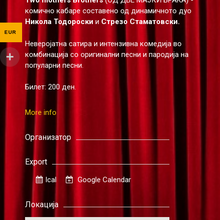
Two mothers Brothers
(ОД ДВЕ МАЈКИ БРАЌА) -
комично кабаре составено од динамичното дуо
Никола Тодороски
и
Стрезо Стаматовски.
EUR
Неверојатна сатира и интензивна комедија во
комбинација со оригинални песни и пародија на
популарни песни.
Билет: 200 ден.
More info
Организатор
Export
Ical
Google Calendar
Локација