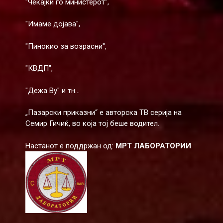
"Чекајќи го министерот",
"Имаме дојава",
"Пинокио ​​за возрасни",
"КВДП",
"Дежа Ву" и тн...
„Пазарски приказни“ е авторска ТВ серија на
Семир Гичиќ, во која тој беше водител.
Настанот е поддржан од:
МРТ ЛАБОРАТОРИИ