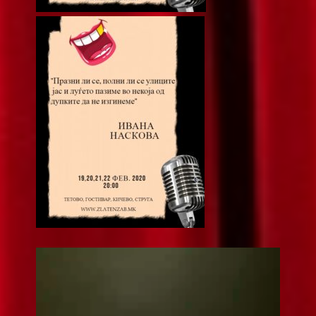
Видео
плејер