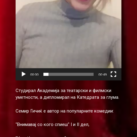
00:00
00:49
Студирал Академија за театарски и филмски
уметности, а дипломирал на Катедрата за глума.
Семир Гичиќ е автор на популарните комедии:
"Внимавај со кого спиеш" I и II дел,