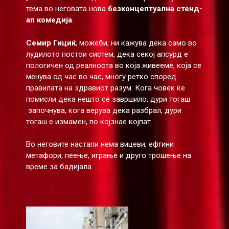
тема во неговата нова
безконцептуална стенд-
ап комедија
.
Семир Гициќ
, можеби, ни кажува дека само во
лудилото постои систем, дека секој апсурд е
пологичен од реалноста во која живееме, која се
менува од час во час, многу ретко според
правилата на здравиот разум. Кога човек ќе
помисли дека нешто се завршило, дури тогаш
започнува, кога верува дека разбрал, дури
тогаш е измамен, по којзнае којпат.
Во неговите настапи нема вицеви, ефтини
метафори, пеење, играње и друго трошење на
време за бадијала.