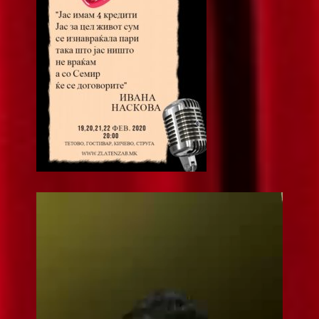
Видео
плејер