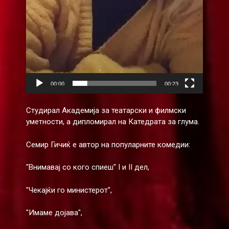
00:00
00:23
Студирал Академија за театарски и филмски
уметности, а дипломирал на Катедрата за глума.
Семир Гичиќ е автор на популарните комедии:
"Внимавај со кого спиеш" I и II дел,
"Чекајќи го министерот",
"Имаме дојава",