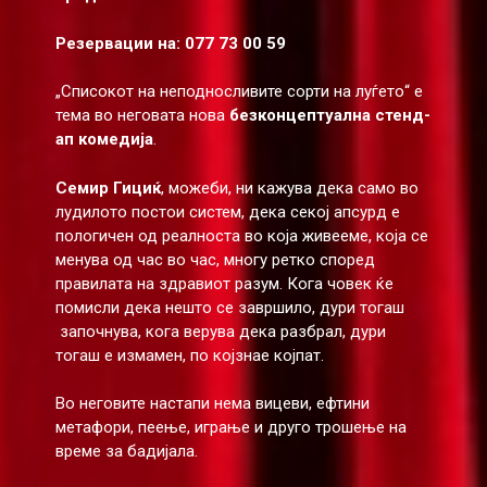
Резервации на: 077 73 00 59
„Списокот на неподносливите сорти на луѓето“ е
тема во неговата нова
безконцептуална стенд-
ап комедија
.
Семир Гициќ
, можеби, ни кажува дека само во
лудилото постои систем, дека секој апсурд е
пологичен од реалноста во која живееме, која се
менува од час во час, многу ретко според
правилата на здравиот разум. Кога човек ќе
помисли дека нешто се завршило, дури тогаш
започнува, кога верува дека разбрал, дури
тогаш е измамен, по којзнае којпат.
Во неговите настапи нема вицеви, ефтини
метафори, пеење, играње и друго трошење на
време за бадијала.