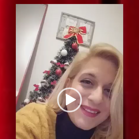
Видео
плејер