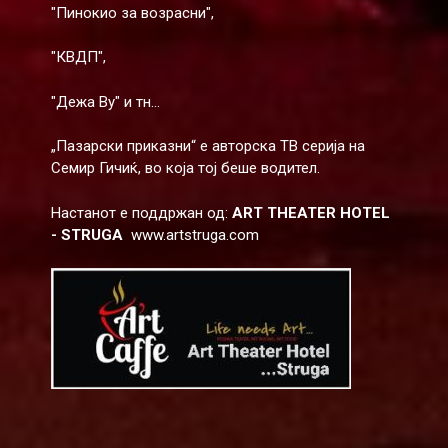
"Пинокио ​​за возрасни",
"КВДП",
"Дежа Ву" и тн...
„Пазарски приказни“ е авторска ТВ серија на
Семир Гичиќ, во која тој беше водител.
Настанот е поддржан од:
ART THEATER HOTEL
- STRUGA
www.artstruga.com