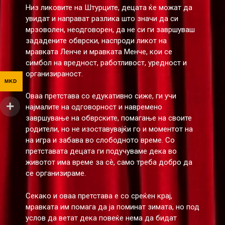
Низ ликовите на Штурците, децата ќе можат да
увидат и направат разлика што значи да си
мрзоволен, неодговорен, да не си ги завршуваш
зададените обврски, наспроди ликот на
мравката Ленче и мравката Менче, кои се
симбол на вредност, работливост, уредност и
организираност.
MKD
Оваа претстава со едукативно сиже, ги учи
најмалите на одговорност и навремено
завршување на обврските, помагање на своите
родители, но не изоставувајќи го и моментот на
на игра и забава во слободното време. Со
претставата децата ги подучуваме дека во
животот има време за сè, само треба добро да
се организираме.
Секако и оваа претстава е со среќен крај,
мравката им помага да ја поминат зимата, но под
услов да ветат дека повеќе нема да бидат