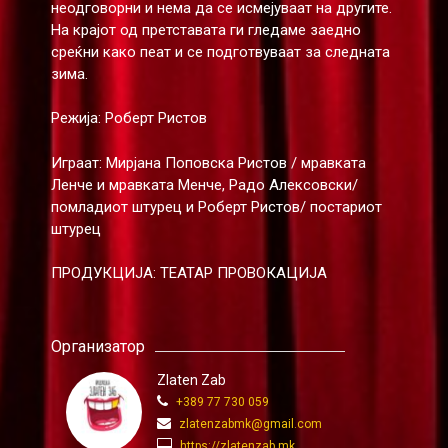
неодговорни и нема да се исмејуваат на другите.
На крајот од претставата ги гледаме заедно
среќни како пеат и се подготвуваат за следната
зима.
Режија: Роберт Ристов
Играат: Мирјана Поповска Ристов / мравката
Ленче и мравката Менче, Радо Алексовски/
помладиот штурец и Роберт Ристов/ постариот
штурец
ПРОДУКЦИЈА: ТЕАТАР ПРОВОКАЦИЈА
Организатор
Zlaten Zab
+389 77 730 059
zlatenzabmk@gmail.com
https://zlatenzab.mk