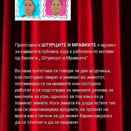
Претставата
ШТУРЦИТЕ И МРАВКИТЕ
е мјузикл
за најмалата публика, која е работена по мотиви
од басната „ Штурецот и Мравката“.
Во оваа претстава се говори за две штурчиња,
кои постојано свират и уживаат во животот,
потсмевајќи се на мравките кои постојано
работат и се подготвува за зимските денови, не
мислејќи за утре, односно за тоа како ќе ја
поминат зимата. Кога зимата ќе дојде истите тие
кои ги омаловажуваа вредните, ќе тропнат на
врата како питачи за да можат барем накратко
да се стоплат и да се нахранат.