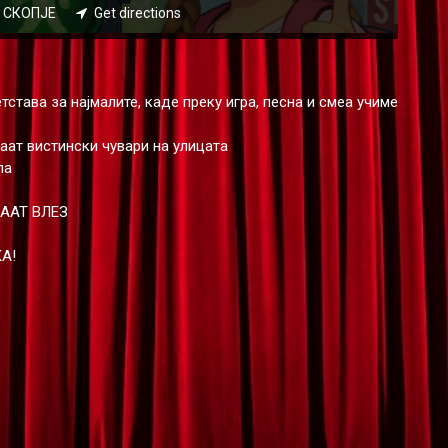
22 СКОПЈЕ
Get directions
става за најмалите, каде преку игра, песна и смеа учиме
аат вистински чувари на улицата
ла
ЌААТ ВЛЕЗ
А!