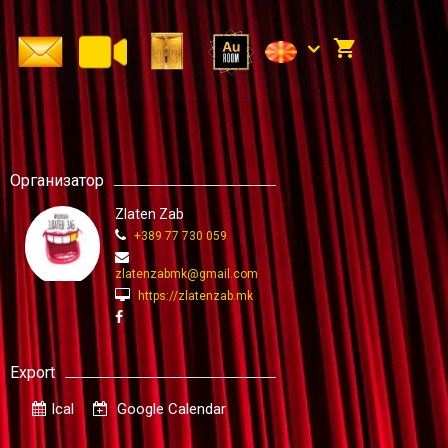
Организатор
Zlaten Zab
+389 77 730 059
zlatenzabmk@gmail.com
https://zlatenzab.mk
Export
Ical
Google Calendar