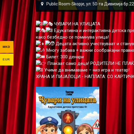
Public Room-Skopje, ул: 50-та Дивизија бр.
ЧУВАРИ НА УЛИЦАТА
Едукативна и интерактивна детска прет
како безбедно се поминува улица!
Децата активно учествуваат и станув
MKD
Многу забава + важни сообраќајни прави
Билет: 300 денари
EUR
Плаќаат само деца! РОДИТЕЛИ НЕ ПЛА
Учиме да внимаваме – низ игра и театар!
ХРАНА И ПИЈАЛОЦИ - НАПЛАТА: СО КАРТИЧК