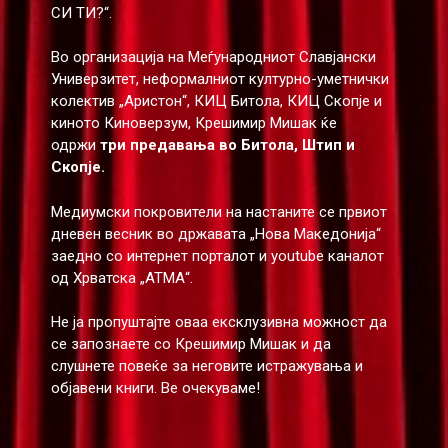
СИ ТИ?“.
Во организација на Меѓународниот Славјански
Универзитет, неформалниот културно-уметнички
колектив „Аристон“, КИЦ Битола, КИЦ Скопје и
киното Киноверзум, Крешимир Мишак ќе
одржи
три предавања во Битола, Штип и
Скопје.
Медиумски покровители на настаните се првиот
дневен весник во државата „Нова Македонија“
заедно со интернет порталот и youtube каналот
од Хрватска „АТМА“.
Не ја пропуштајте оваа ексклузивна можност да
се запознаете со Крешимир Мишак и да
слушнете повеќе за неговите истражувања и
објавени книги. Ве очекуваме!