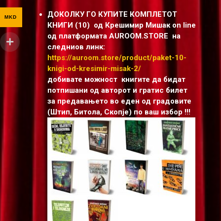
ДОКОЛКУ ГО КУПИТЕ КОМПЛЕТОТ
MKD
КНИГИ (10) од Крешимир Мишак on line
од платформата AUROOM.STORE на
следниов линк:
https://auroom.store/product/paket-10-
knigi-od-kresimir-misak-2/
добивате можност книгите да бидат
потпишани од авторот и гратис билет
за предавањето во еден од градовите
(Штип, Битола, Скопjе) по ваш избор !!!