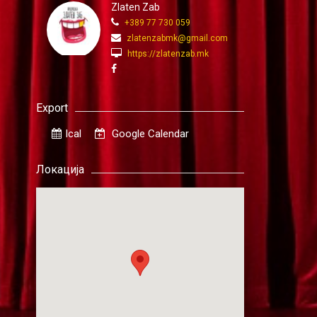
Zlaten Zab
+389 77 730 059
zlatenzabmk@gmail.com
https://zlatenzab.mk
Export
Ical
Google Calendar
Локација