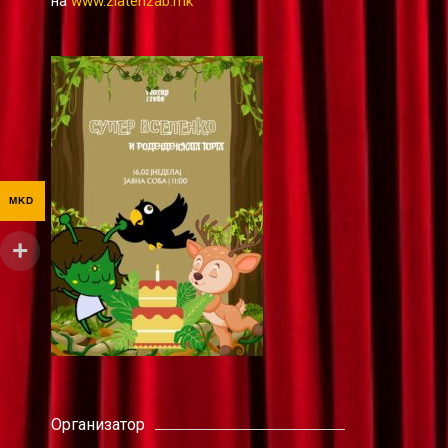
на
www.zlatenzab.mk
MKD
Организатор