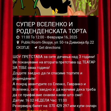
СУПЕР ВСЕЛЕНКО И
РОДЕНДЕНСКАТА ТОРТА
11:00 To 12:00 -
Февруари 16, 2025
Public Room-Skopje, ул: 50-та Дивизија бр.22
СКОПЈЕ
Get directions
ШОУ ПРЕТСТАВА за сите дечиња над 3 години!
Ве покануваме на втората претстава од ТЕАТАР
ЗА ТЕБЕ оваа година!
Дојдете заедно да ги спасиме тортите и
родендените!
А покрај авантурите со Еленко, Гавранко и
Вселенко, сите заедно и да научиме дека треба
да се прифаќаме онакви какви што сме!
Датум: 16.02 НЕДЕЛА Час: 11:00
Резервирај билет на: 070 429 297 или купи онлајн