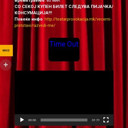
Времетраење
: 80 мин.
СО СЕКОЈ КУПЕН БИЛЕТ СЛЕДУВА ПИЈАЧКА/
КОНСУМАЦИЈА!!!
Повеќе инфо
:
http://teatarprovokacija.mk/vecerni-
pretstavi/razvedi-me/
Time Out
MKD
Видео
плејер
00:00
01:21