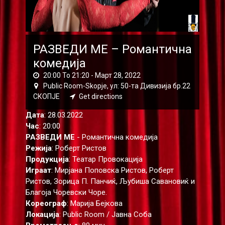
РАЗВЕДИ МЕ – Романтична
комедија
20:00 To 21:20 -
Март 28, 2022
Public Room-Skopje, ул: 50-та Дивизија бр.22
СКОПЈЕ
Get directions
Дата
: 28.03.2022
Час
: 20:00
РАЗВЕДИ МЕ
- Романтична комедија
Режија
: Роберт Ристов
Продукција
: Театар Провокација
Играат
: Мирјана Поповска Ристов, Роберт
Ристов, Зорица П. Панчиќ, Љубиша Савановиќ и
Благоја Чоревски Чоре.
Кореограф
: Марија Бејкова
Локација
: Public Room / Јавна Соба