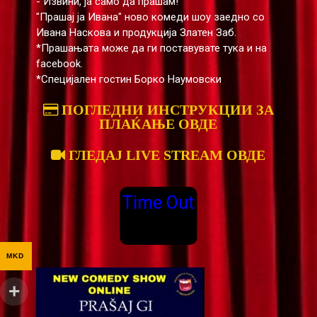
- Извини, ја само да прашам!
"Прашај ја Ивана" ново комеди шоу заедно со
Ивана Наскова и продукција Златен Заб.
*Прашањата може да ги поставувате тука и на
facebook.
*Специјален гостин Борко Наумовски
ПОГЛЕДНИ ИНСТРУКЦИИ ЗА
ПЛАЌАЊЕ ОВДЕ
ГЛЕДАЈ LIVE STREAM ОВДЕ
Time Out
MKD