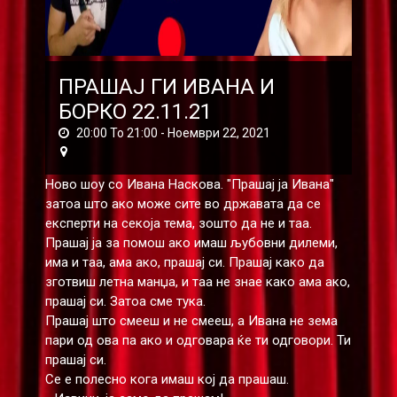
ПРАШАЈ ГИ ИВАНА И
БОРКО 22.11.21
20:00 To 21:00 -
Ноември 22, 2021
Ново шоу со Ивана Наскова. "Прашај ја Ивана"
затоа што ако може сите во државата да се
експерти на секоја тема, зошто да не и таа.
Прашај ја за помош ако имаш љубовни дилеми,
има и таа, ама ако, прашај си. Прашај како да
зготвиш летна манџа, и таа не знае како ама ако,
прашај си. Затоа сме тука.
Прашај што смееш и не смееш, а Ивана не зема
пари од ова па ако и одговара ќе ти одговори. Ти
прашај си.
Се е полесно кога имаш кој да прашаш.