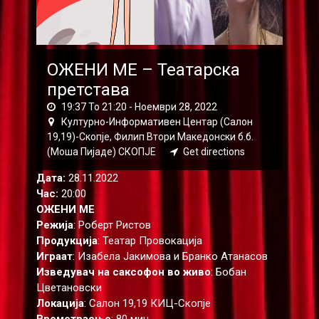
ОЖЕНИ МЕ – Театарска
претстава
19:37 To 21:20 -
Ноември 28, 2022
Културно-Информативен Центар (Салон
19,19)-Скопје, Филип Втори Македонски б.б.
(Моша Пијаде) СКОПЈЕ
Get directions
Дата:
28.11.2022
Час:
20:00
ОЖЕНИ МЕ
Режија
: Роберт Ристов
Продукција
: Театар Провокација
Играат
: Изабела Јакимова и Бранко Атанасов
Изведувач на саксофон во живо
: Бобан
Цветановски
Локација
: Салон 19,19 КИЦ-Скопје
Времетраење
: 80 мин.