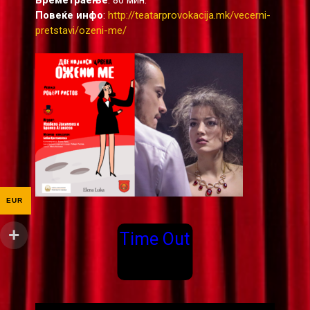
Повеќе инфо
:
http://teatarprovokacija.mk/vecerni-
pretstavi/ozeni-me/
EUR
Time Out
Видео