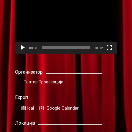
плејер
00:00
01:12
Организатор
Театар Провокација
Export
Ical
Google Calendar
Локација