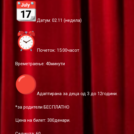
Датум: 02.11 (недела)
Почеток: 15:00часот
Времетраење: 40минути
Адаптирана за деца од 3 до 12години.
*за родители БЕСПЛАТНО
Цена на билет: 300денари.
Седишта: 60