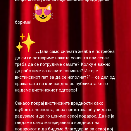
бориме!
,,Дали само силната желба е потребна
да си ги оствариме нашите соништа или сепак
треба да се потрудиме самите? Колку е важно
да работиме за нашите соништа? И кој е
вистинскиот пат за да се исполнат?’’ – се дел од
прашањата на кои заедно со публиката ќе го
најдеме вистинскиот одговор!
Секако покрај вистинските вредности како
љубовта, чесноста, оваа претстава нѐ учи да се
радуваме и да го цениме секој подарок. Да не ја
гледаме само материјалната вредност на
подарокот и да бидеме благодарни за секој кој