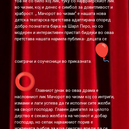
тоа не со било кој лик, туку со најфраерскиот лик
во чизми, кој и денес е симбол за довитливост и
храброст. ,, Мачорот во чизми'' е нашата нова
детска театарска претстава адаптирана според
добро познатата бајка на Шарл Перо, но со
модерен и интерактивен пристап бидејќи во оваа
претстава нашата најмила публика- децата се
соиграчи и соучесници во приказната.
Главниот јунак во оваа драма е
насловниот лик Мачорот во чизми кој со интриги,
измами и лаги успева да ги исполни сите желби
на својот господар. Главен двигател за целото
дејство е секако желбата на чесниот и добар
господар, но сепак најважниот порив е
искрената љубов за која секогаш вреди да се