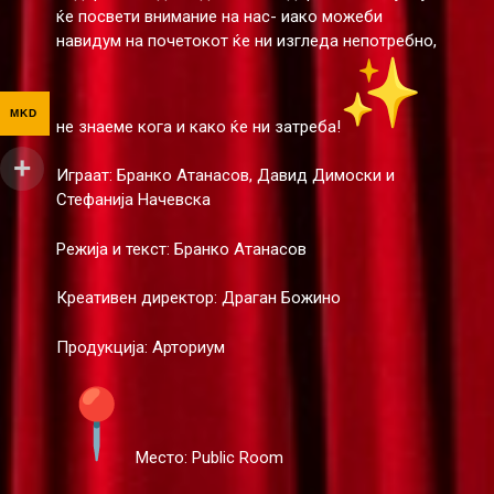
ќе посвети внимание на нас- иако можеби
навидум на почетокот ќе ни изгледа непотребно,
MKD
не знаеме кога и како ќе ни затреба!
Играат: Бранко Атанасов, Давид Димоски и
Стефанија Начевска
Режија и текст: Бранко Атанасов
Креативен директор: Драган Божино
Продукција: Арториум
Место: Public Room