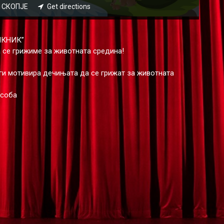
22 СКОПЈЕ
Get directions
ИКНИК”
 се грижиме за животната средина!
 ги мотивира дечињата да се грижат за животната
 соба