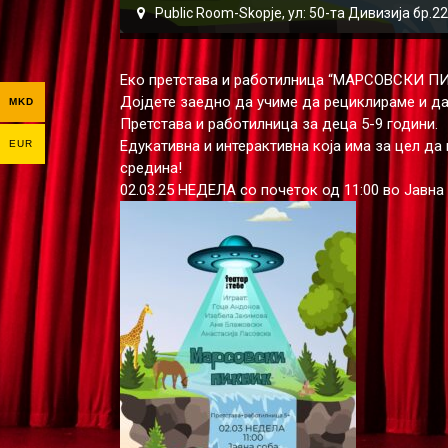
Public Room-Skopje, ул: 50-та Дивизија бр.
Еко претстава и работилница “МАРСОВСКИ П
Дојдете заедно да учиме да рециклираме и да
MKD
Претстава и работилница за деца 5-9 години.
Едукативна и интерактивна која има за цел да
EUR
средина!
02.03.25 НЕДЕЛА со почеток од 11:00 во Јавна