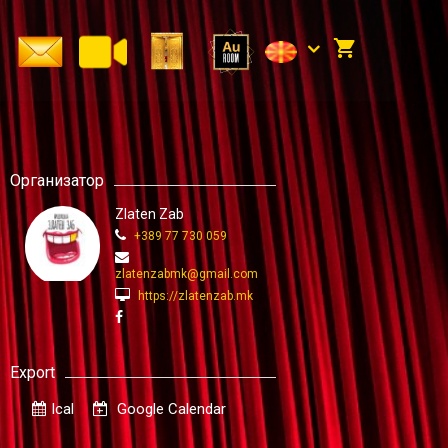
Организатор
Zlaten Zab
+389 77 730 059
zlatenzabmk@gmail.com
https://zlatenzab.mk
Export
Ical
Google Calendar