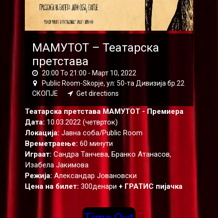
МАМУТОТ – Театарска
претстава
20:00 To 21:00 -
Март 10, 2022
Public Room-Skopje, ул: 50-та Дивизија бр.22
СКОПЈЕ
Get directions
Театарска претстава МАМУТОТ - Премиера
Дата:
10.03.2022 (четврток)
Локација:
Јавна соба/Public Room
Времетраење:
60 минути
Играат:
Сандра Танчева, Бранко Атанасов,
Изабела Јакимова
Режија:
Александар Јовановски
Цена на билет:
300денари
+ ГРАТИС пијачка