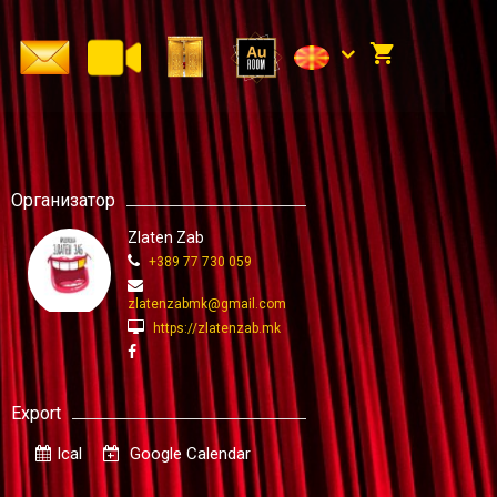
Организатор
Zlaten Zab
+389 77 730 059
zlatenzabmk@gmail.com
https://zlatenzab.mk
Export
Ical
Google Calendar