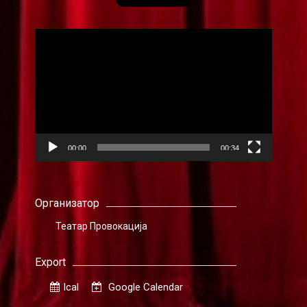
Видео
плејер
00:00
00:34
Организатор
Театар Провокација
Export
Ical
Google Calendar