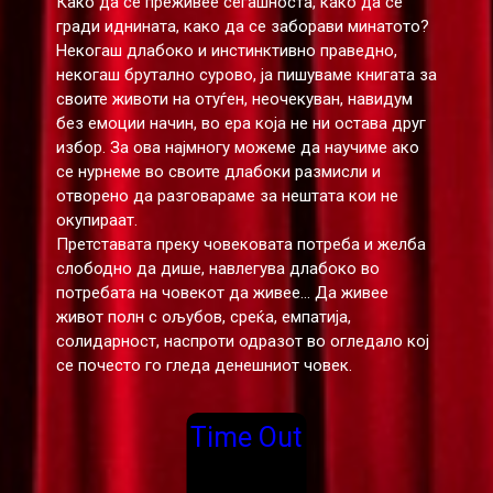
Како да се преживее сегашноста, како да се
гради иднината, како да се заборави минатото?
Некогаш длабоко и инстинктивно праведно,
некогаш брутално сурово, ја пишуваме книгата за
своите животи на отуѓен, неочекуван, навидум
без емоции начин, во ера која не ни остава друг
избор. За ова најмногу можеме да научиме ако
се нурнеме во своите длабоки размисли и
отворено да разговараме за нештата кои не
окупираат.
Претставата преку човековата потреба и желба
слободно да дише, навлегува длабоко во
потребата на човекот да живее... Да живее
живот полн с ољубов, среќа, емпатија,
солидарност, наспроти одразот во огледало кој
се почесто го гледа денешниот човек.
Time Out