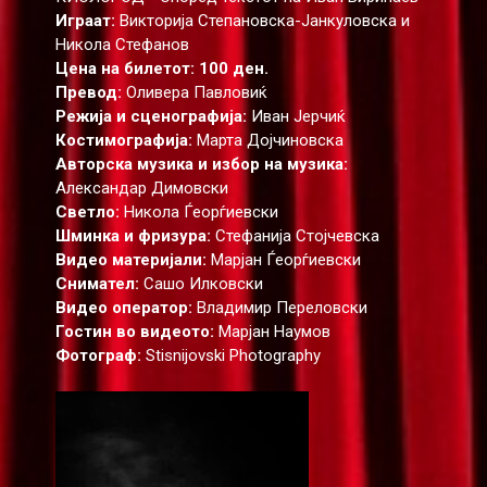
Играат:
Викторија Степановска-Јанкуловска и
Никола Стефанов
Цена на билетот: 100 ден.
Превод:
Оливера Павловиќ
Режија и сценографија:
Иван Јерчиќ
Костимографија:
Марта Дојчиновска
Авторска музика и избор на музика:
Александар Димовски
Светло:
Никола Ѓеорѓиевски
Шминка и фризура:
Стефанија Стојчевска
Видео материјали:
Марјан Ѓеорѓиевски
Снимател:
Сашо Илковски
Видео оператор:
Владимир Переловски
Гостин во видеото:
Марјан Наумов
Фотограф:
Stisnijovski Photography