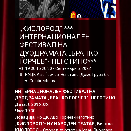
„КИСЛОРОД“ ***
ИНТЕРНАЦИОНАЛЕН
ФЕСТИВАЛ НА
ДУОДРАМАТА „БРАНКО
ЃОРЧЕВ“- НЕГОТИНО***
19:30 To 20:30 -
Септември 5, 2022
НУЦК Ацо Ѓорчев-Неготино, Даме Груев б.б.
Get directions
ИНТЕРНАЦИОНАЛЕН ФЕСТИВАЛ НА
ДУОДРАМАТА „БРАНКО ЃОРЧЕВ“- НЕГОТИНО
Дата:
05.09.2022
Час:
19:30
Локација:
НУЦК Ацо Ѓорчев-Неготино
„КИСЛОРОД“- НУ НАРОДЕН ТЕАТАР, Битола
КИСЛОРОД - Според текстот на Иван Вирипаев