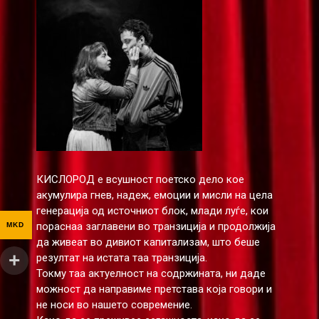
КИСЛОРОД е всушност поетско дело кое
акумулира гнев, надеж, емоции и мисли на цела
генерација од источниот блок, млади луѓе, кои
пораснаа заглавени во транзиција и продолжија
MKD
да живеат во дивиот капитализам, што беше
резултат на истата таа транзиција.
Токму таа актуелност на содржината, ни даде
можност да направиме претстава која говори и
не носи во нашето современие.