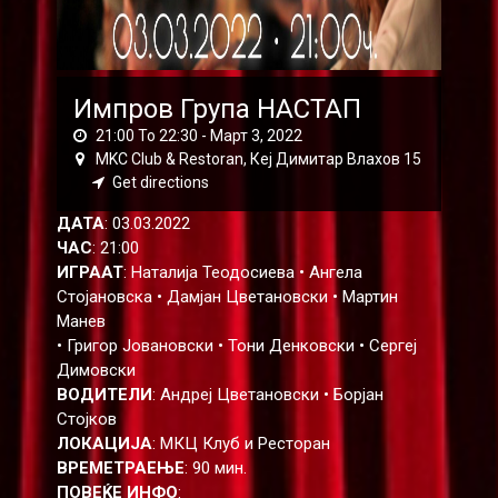
Импров Група НАСТАП
21:00 To 22:30 -
Март 3, 2022
MKC Club & Restoran, Кеј Димитар Влахов 15
Get directions
ДАТА
: 03.03.2022
ЧАС
: 21:00
ИГРААТ
: Наталија Теодосиева • Ангела
Стојановска • Дамјан Цветановски • Мартин
Манев
• Григор Јовановски • Тони Денковски • Сергеј
Димовски
ВОДИТЕЛИ
: Андреј Цветановски • Борјан
Стојков
ЛОКАЦИЈА
: МКЦ Клуб и Ресторан
ВРЕМЕТРАЕЊЕ
: 90 мин.
ПОВЕЌЕ ИНФО
: