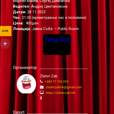
Мартин Манев, Сергеј Димовски
Водител:
Андреј Цветановски
Датум:
28 11 2023
Час:
21:30 (времетраење час и половина)
Цена:
400ден
Локација:
Јавна Соба • Public Room
EUR
Time Out
Организатор
Zlaten Zab
+389 77 730 059
zlatenzabmk@gmail.com
https://zlatenzab.mk
Export