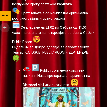
исклучиво преку платежна картичка.
Претставата е со комплетна оригинална
MKD
костимографија и сценографија.
Се гледаме на 21.02 во Сабота од 11:00
часот на сцената на поткровјето во Јавна Соба /
Public Room
Бидете ни во добро здравје, ве сакаат вашите
Театар КОЛОЗОВ, PUBLIC ROOM и ZLATENZAB.
Public room нема сопствен
паркинг. Наша препорака е паркингот на
Diamond Mall или околината.