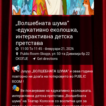
,,Волшебната шума”
-едукативно еколошка,
интерактивна детска
претстава
11:00 To 11:45 -
Февруари 21, 2026
Public Room-Skopje, ул: 50-та Дивизија бр.22
СКОПЈЕ
Get directions
Јухууу ,,ВОЛШЕБНАТА ШУМА" и оваа година
повторно ни доаѓа на поткровјето во PUBLIC
ROOM !
Ве покануваме на едукативно еколошката,
интерактивна детска претстава ,,Волшебната
шума" на Театар Колозов со воспитна цел за