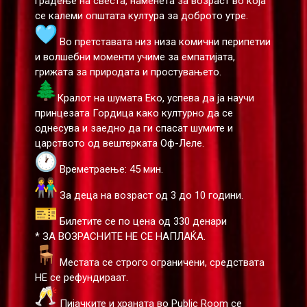
градење на свеста, наменета за возраст во која
се калеми општата култура за доброто утре.
Во претставата низ низа комични перипетии
и волшебни моменти учиме за емпатијата,
грижата за природата и простувањето.
Кралот на шумата Еко, успева да ја научи
принцезата Гордица како културно да се
однесува и заедно да ги спасат шумите и
царството од вештерката Оф-Леле.
Времетраење: 45 мин.
За деца на возраст од 3 до 10 години.
Билетите се по цена од 330 денари
* ЗА ВОЗРАСНИТЕ НЕ СЕ НАПЛАЌА.
Местата сe строго ограничени, средствата
НЕ се рефундираат.
Пијачките и храната во Public Room се