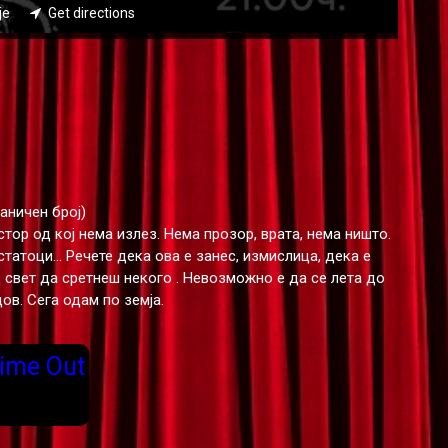
је
Get directions
аничен број)
стор од кој нема излез. Нема прозор, врата, нема ништо.
татоци... Речете дека ова е занес, измислица, дека е
 свет да сретнеш некого . Невозможно е да се лета до
ов. Сега одам по земја.
ime Out