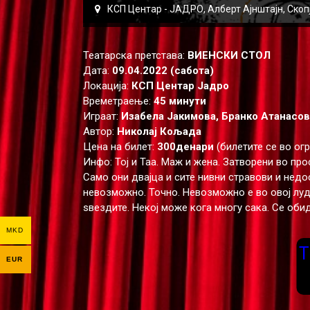
КСП Центар - ЈАДРО, Алберт Ајнштајн, Скоп
Театарска претстава:
ВИЕНСКИ СТОЛ
Дата:
09.04.2022 (сабота)
Локација:
КСП Центар Јадро
Времетраење:
45 минути
Играат:
Изабела Јакимова, Бранко Атанасов
Автор:
Николај Кољада
Цена на билет:
300денари
(билетите се во огр
Инфо: Тој и Таа. Маж и жена. Затворени во про
Само они двајца и сите нивни стравови и недос
невозможно. Точно. Невозможно е во овој луд
ѕвездите. Некој може кога многу сака. Се обид
MKD
T
EUR