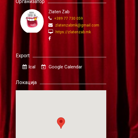
Организатор
Zlaten Zab
+389 77 730 059
zlatenzabmk@gmail.com
https://zlatenzab.mk
Export
Ical
Google Calendar
Локација