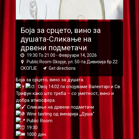
Боја за срцето, вино за
душата-Сликање на
дрвени подметачи
19:30 To 21:00 -
Февруари 14, 2026
Public Room-Skopje, ул: 50-та Дивизија бр.22
СКОПЈЕ
Get directions
Боја за срцето, вино за душата.
Овој 14.02 ги спојуваме Валентајн и Св.
Трифун како што треба – со уметност, вино и
добра атмосфера.
Сликање на дрвени подметачи
Wine tasting од винарија „Душа“
Public Room
19:30
1000 ден.