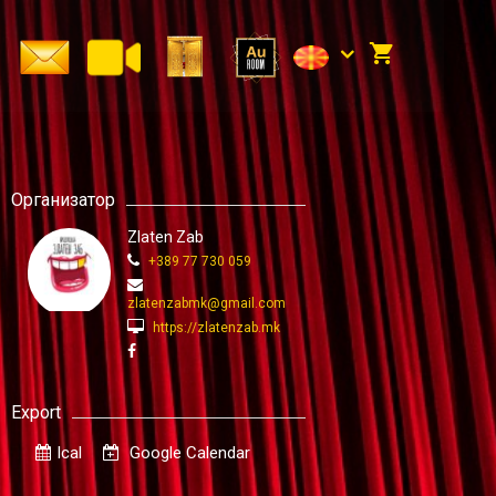
Организатор
Zlaten Zab
+389 77 730 059
zlatenzabmk@gmail.com
https://zlatenzab.mk
Export
Ical
Google Calendar