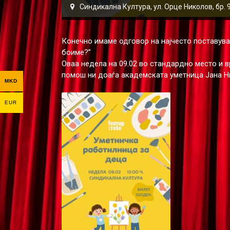
Синдикална Култура, ул. Орце Николов, бр. 
Конечно имаме одговор на најчесто поставува
боиме?”
Оваа недела на 09.02 во стандардно место и вр
помош ни доаѓа академската уметница Јана Ни
MKD
EUR