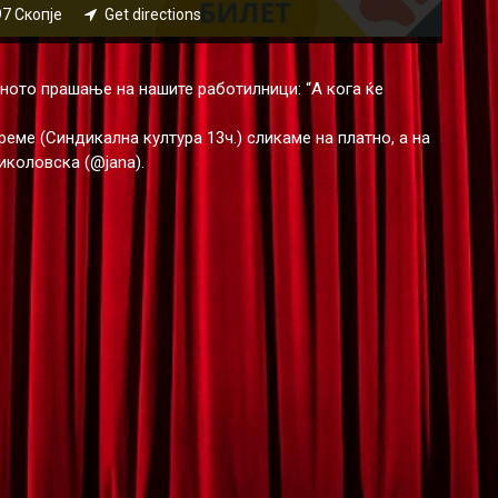
97 Скопје
Get directions
ното прашање на нашите работилници: “А кога ќе
еме (Синдикална култура 13ч.) сликаме на платно, а на
коловска (@jana).