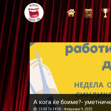
Skip
to
content
А кога ќе боиме?- уметнич
13:00 To 14:00 -
Февруари 9, 2025