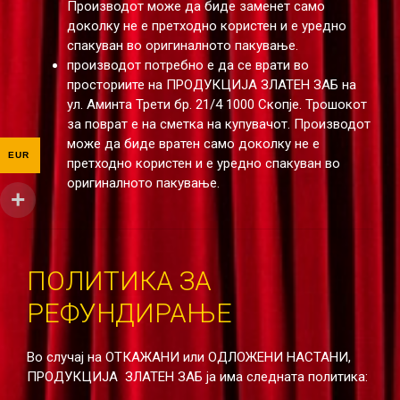
Производот може да биде заменет само
доколку не е претходно користен и е уредно
спакуван во оригиналното пакување.
производот потребно е да се врати во
просториите на ПРОДУКЦИЈА ЗЛАТЕН ЗАБ на
ул. Аминта Трети бр. 21/4 1000 Скопје. Трошокот
за поврат е на сметка на купувачот. Производот
може да биде вратен само доколку не е
EUR
претходно користен и е уредно спакуван во
оригиналното пакување.
ПОЛИТИКА ЗА
РЕФУНДИРАЊЕ
Во случај на ОТКАЖАНИ или ОДЛОЖЕНИ НАСТАНИ,
ПРОДУКЦИЈА ЗЛАТЕН ЗАБ ја има следната политика: