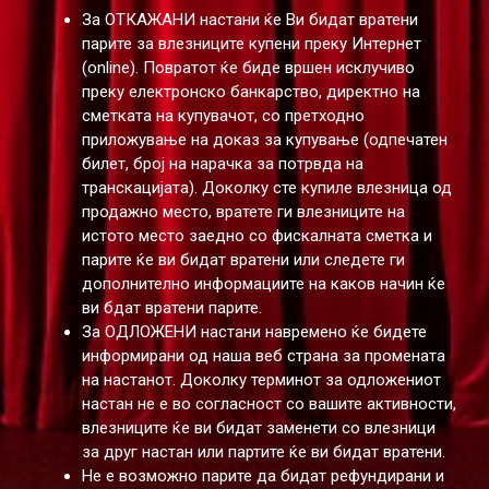
За ОТКАЖАНИ настани ќе Ви бидат вратени
парите за влезниците купени преку Интернет
(online). Повратот ќе биде вршен исклучиво
преку електронско банкарство, директно на
сметката на купувачот, со претходно
приложување на доказ за купување (одпечатен
билет, број на нарачка за потрвда на
транскацијата). Доколку сте купиле влезница од
продажно место, вратете ги влезниците на
истото место заедно со фискалната сметка и
парите ќе ви бидат вратени или следете ги
дополнително информациите на каков начин ќе
ви бдат вратени парите.
За ОДЛОЖЕНИ настани навремено ќе бидете
информирани од наша веб страна за промената
на настанот. Доколку терминот за одложениот
настан не е во согласност со вашите активности,
влезниците ќе ви бидат заменети со влезници
за друг настан или партите ќе ви бидат вратени.
Не е возможно парите да бидат рефундирани и