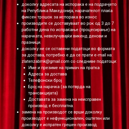
доколку адресата на испорака е на подрачјето
на Република Македонија, нарачателот плаќа
фиксен трошок за испорака во износ
производите се доставуваат во рок од 3 до 7
работни дена по испраќање (процесирање) на
нарачката, невклучувајќи викенд денови и
празници.
доколку не се оставени податоци во формата
за достава, потребно е да се прати е-mail на:
zlatenzabmk@gmail.com
со следниве податоци:
Име и презиме на примач на пратка
Адреса за достава
Телефонски број
Број на нарачка (за потврда на
трансакцијата)
Доставата за замена на неисправен
производ е бесплатна.
замена на производот се врши доколку
производот е нефункционален, оштетен или
доколку е испратен грешен производ.