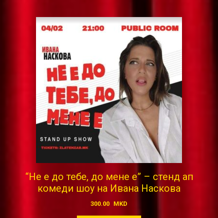
“Не е до тебе, до мене е” – стенд ап
комеди шоу на Ивана Наскова
300.00
MKD