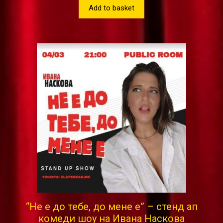
Add to basket
“Не е до тебе, до мене е” – стенд ап
комеди шоу на Ивана Наскова