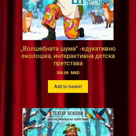
,,Волшебната шума” -едукативно
еколошка, интерактивна детска
претстава
330.00
MKD
Add to basket