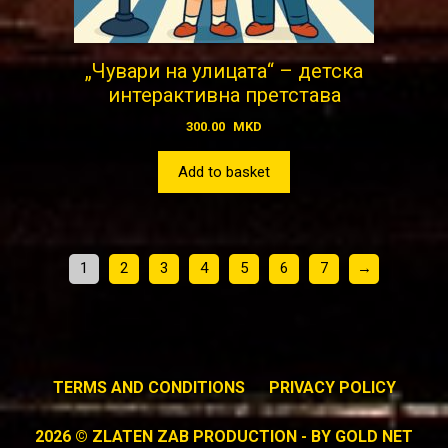
„Чувари на улицата“ – детска
интерактивна претстава
300.00
MKD
Add to basket
1
2
3
4
5
6
7
→
TERMS AND CONDITIONS
PRIVACY POLICY
2026 © ZLATEN ZAB PRODUCTION - BY
GOLD NET