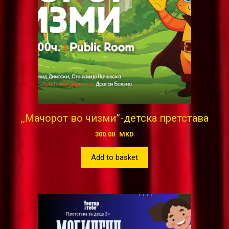
,,Мачорот во чизми”-детска претстава
300.00
MKD
Add to basket