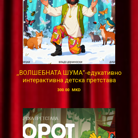
,,ВОЛШЕБНАТА ШУМА”-едукативно
интерактивна детска претстава
300.00
MKD