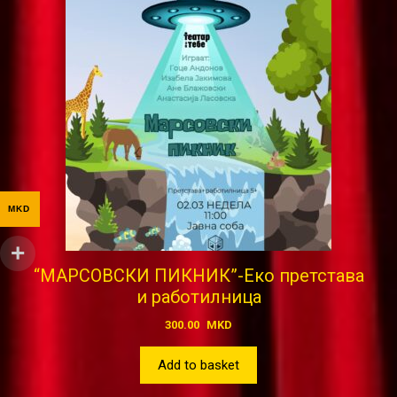
MKD
“МАРСОВСКИ ПИКНИК”-Еко претстава
и работилница
300.00
MKD
Add to basket