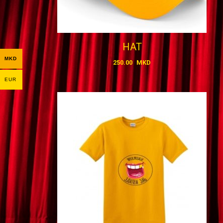
HAT
MKD
250.00
MKD
EUR