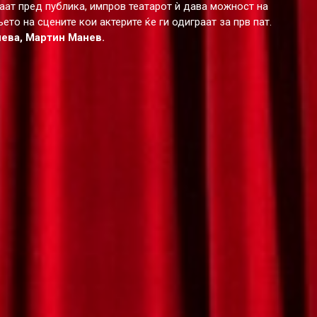
аат пред публика, импров театарот ѝ дава можност на
то на сцените кои актерите ќе ги одиграат за прв пат.
иева, Мартин Манев.