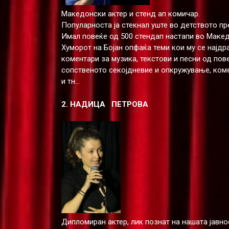
Македонски актер и стенд ап комичар.
Популарноста ја стекнал уште во детството пре
Имал повеќе од 500 стендап настапи во Македо
Хуморот на Бојан опфаќа теми кои му се најдр
коментари за музика, текстови и песни од пове
сопственото секојдневие и опкружување, комен
и тн...
2. НАДИЦА ПЕТРОВА
Дипломиран актер, лик познат на нашата јавно