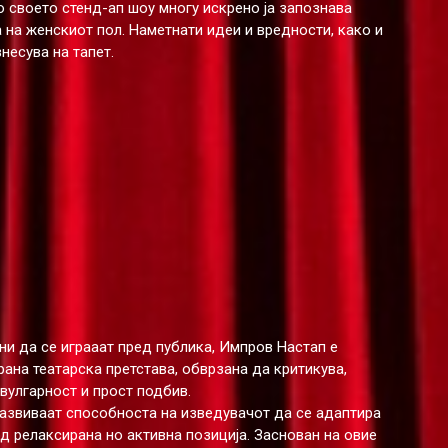
о своето стенд-ап шоу многу искрено ја запознава
 на женскиот пол. Наметнати идеи и вредности, како и
несува на тапет.
ни да се играаат пред публика, Импров Настап е
ана театарска претстава, обврзана да критикува,
вулгарност и прост подбив.
и развиваат способноста на изведувачот да се адаптира
од релаксирана но активна позиција. Заснован на овие