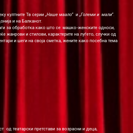
ку култните Тв серии „
Наше маало
“ и „
Големи и мали
“.
нија и на Балканот.
аги за обработка како што се: машко-женските односи,
ќе жанрови и стилови, карактерите на луѓето, случки од
тари и шеги на своја сметка, жените како посебна тема
ст од театарски претстави за возрасни и деца,