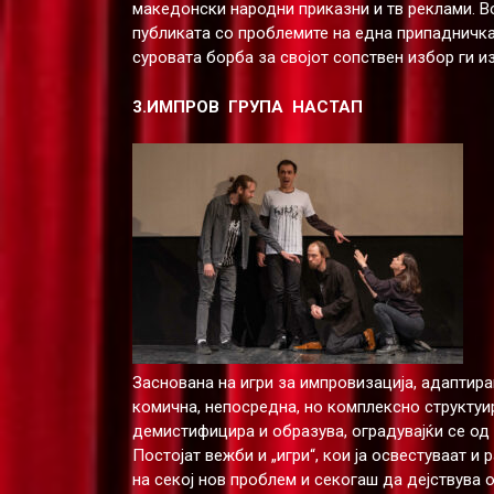
македонски народни приказни и тв реклами. В
публиката со проблемите на една припадничка
суровата борба за својот сопствен избор ги из
3.ИМПРОВ ГРУПА НАСТАП
Заснована на игри за импровизација, адаптира
комична, непосредна, но комплексно структуир
демистифицира и образува, оградувајќи се од 
Постојат вежби и „игри“, кои ја освестуваат 
на секој нов проблем и секогаш да дејствува 