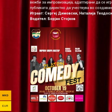
вежби за импровизација, адаптирани да се игр
публиката директно да учествува во создавање
Играат: Сергеј Димовски, Наталија Теодос
Водител: Борјан Стојков
MKD
EUR