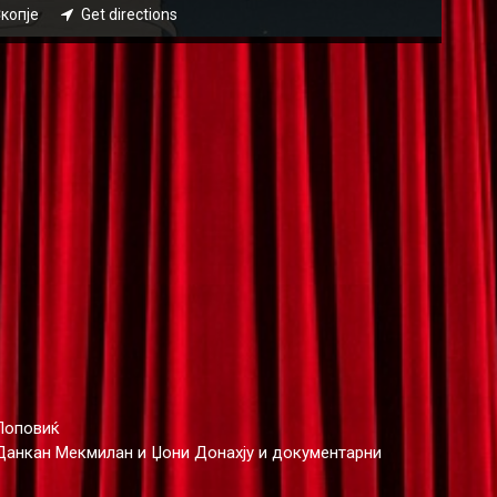
Скопје
Get directions
 Поповиќ
на Данкан Мекмилан и Џони Донахју и документарни