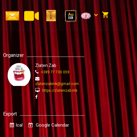
Organizer
Zlaten Zab
+389 77 730 059
zlatenzabmk@gmail.com
https://zlatenzab.mk
Export
Ical
Google Calendar