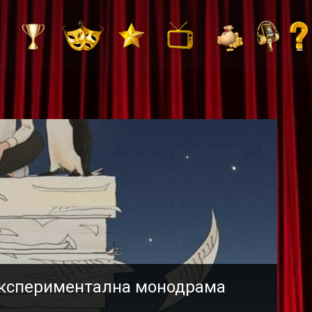
експериментална монодрама