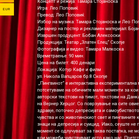
Концепт и режија: Тамара Стојаноска
Игра: Лео Поповиќ
EUR
Превод: Лео Поповиќ
Избор на музика: Тамара Стојаноска и Лео Поп
Дизајнер на постер и рекламен материјал: Бој
Извршен продуцент: Бобан Алексоски
Продукција: Театар „Златен Елец“ Скопје
Фотографија и видео: Тамара Малкоска
Времетраење: 90 мин.
Цена на билет: 400 денари
Локација: Котур Кафе и филм
ул. Никола Вапцаров бр.8 Скопје
„Пингвинот“ е интерактивна експериментална 
потсетуваме на обичните мали моменти за кои
авторски текстови на тимот, текстови на Дан
на Вернер Херцог. Со поврзување на сите ови
здравје, поточно депресијата и самоубиствот
чувства и со животинскиот свет и пингвините 
знаци на депресија и суицид. Иако, сеуште не
момент се одлучуваат за таква постапка, не м
кои можеби чувствуваат исто како нас. Претс