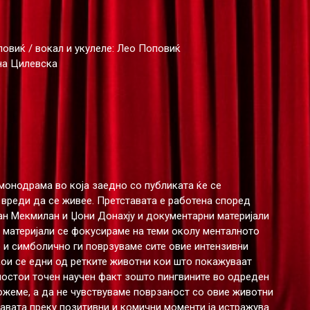
овиќ / вокал и укулеле: Лео Поповиќ
ана Цилевска
монодрама во која заедно со публиката ќе се
 вреди да се живее. Претставата е работена според
кан Мекмилан и Џони Донахjу и документарни материјали
е материјали се фокусираме на теми околу менталното
о и симболично ги поврзуваме сите овие интензивни
кои се едни од ретките животни кои што покажуваат
 постои точен научен факт зошто пингвините во одреден
ожеме, а да не чувствуваме поврзаност со овие животни
тавата преку позитивни и комични моменти ја истражува