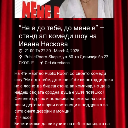
“Не е до тебе, до мене е” –
стенд ап комеди шоу на
Ивана Наскова
21:00 To 22:30 -
March 4, 2025
Public Room-Skopje, ул: 50-та Дивизија бр.22
СКОПЈЕ
Get directions
На 4ти март во Public Room со своето комеди
шоу "Не е до тебе, до мене е" ќе ви потврди дека
не е лесно да бидеш стенд ап комичар, но да ја
најдеш својата сродна душа е уште потешко!
Смеење од час и половина на сметка на сите
лоши дејтови и први состаноци и поддршка за
сите сингл девојки и момци!
21 часот
Билети може да си купите на веб страницата на