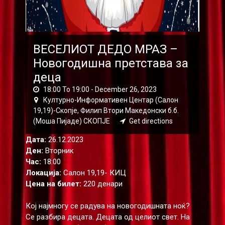
ВЕСЕЛИОТ ДЕДО МРАЗ –
Новогодишна претстава за
деца
18:00 To 19:00 -
December 26, 2023
Културно-Информативен Центар (Салон
19,19)-Скопје, Филип Втори Македонски б.б.
(Моша Пијаде) СКОПЈЕ
Get directions
Дата:
26.12.2023
Ден:
Вторник
Час:
18:00
Локација:
Салон 19,19- КИЦ
Цена на билет:
220 денари
Кој најмногу се радува на новогодишната ноќ?
Се разбира децата. Децата од целиот свет. На