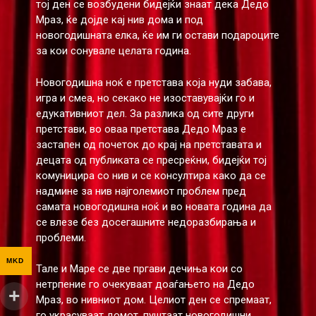
тој ден се возбудени бидејќи знаат дека Дедо
Мраз, ќе дојде кај нив дома и под
новогодишната елка, ќе им ги остави подароците
за кои сонувале целата година.
Новогодишна ноќ е претстава која нуди забава,
игра и смеа, но секако не изоставувајќи го и
едукативниот дел. За разлика од сите други
претстави, во оваа претстава Дедо Мраз е
застапен од почеток до крај на претставата и
децата од публиката се пресреќни, бидејќи тој
комуницира со нив и се консултира како да се
надмине за нив најголемиот проблем пред
самата новогодишна ноќ и во новата година да
се влезе без досегашните недоразбирања и
проблеми.
MKD
Тале и Маре се две пргави дечиња кои со
нетрпение го очекуваат доаѓањето на Дедо
Мраз, во нивниот дом. Целиот ден се спремаат,
го украсуваат домот, пуштаат новогодишни