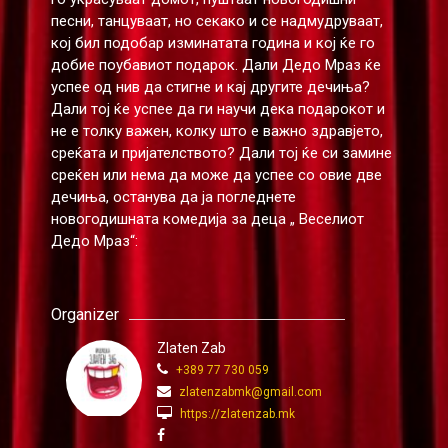
песни, танцуваат, но секако и се надмудруваат,
кој бил подобар изминатата година и кој ќе го
добие поубавиот подарок. Дали Дедо Мраз ќе
успее од нив да стигне и кај другите дечиња?
Дали тој ќе успее да ги научи дека подарокот и
не е толку важен, колку што е важно здравјето,
среќата и пријателството? Дали тој ќе си замине
среќен или нема да може да успее со овие две
дечиња, останува да ја погледнете
новогодишната комедија за деца „ Веселиот
Дедо Мраз“:
Organizer
Zlaten Zab
+389 77 730 059
zlatenzabmk@gmail.com
https://zlatenzab.mk