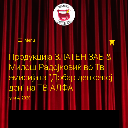
Skip
to
content
Menu
Продукција ЗЛАТЕН ЗАБ &
Милош Радојковиќ во Тв
емисијата “Добар ден секој
ден” на ТВ АЛФА
јуни 4, 2020