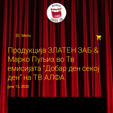
Skip
to
content
Menu
Продукција ЗЛАТЕН ЗАБ &
Марко Пуљиз во Тв
емисијата “Добар ден секој
ден” на ТВ АЛФА
јуни 15, 2020